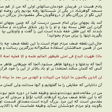
يادم هست در فريمان خودمان،سالهاى اولى كه من از قم مى‏آ
مسجد گوهرشاد در يكى از شبستانها رفته بوديم پاى روضه او
آيتى نگو از بزرگان،بگو از دروغگويان،مگر مقصود«از بزرگان د
آمد يك بچه‏اى براى امام حسين درست كرد كه چنين بچه‏اى 
گردن اين طفل بسته بود و او را با زور شلاق مى‏آوردند و مى
شدند كه اين طفل خفه شده است.اين را گفت و واويلايى بپا شد.
بگيريد،اينها را براى مردم بخوانيد!
حال،اين،نقطه ضعف مردم عوام است.با اين نقطه ضعف چه بايد كر
من از همين حماقتشان استفاده مى‏كنم؟نه،بزرگترين رسالت و وظ
«اذا ظهرت البدع فى امتى فليظهر العالم علمه و الا فعليه لعنة الل
آنجا كه بدعتها و دروغها ظاهر مى‏شود،آنجا كه چيزهايى ظاهر م
كسى كه كتمان مى‏كند،لعنت‏خدا بر او باد.بالاتر از اين را خود ق
ان الذين يكتمون ما انزلنا من البينات و الهدى من بعد ما بيناه ل
آن دانايانى كه حقايقى را ما گفته‏ايم و آنها مى‏دانند،ولى كتمان مى
من در مقاله‏«ختم نبوت‏»نوشتم وظيفه علما در دوره ختم نبوت
كه با اين نقاط ضعف مبارزه كرده‏اند.كتاب لؤلؤ و مرجان كه 
مقدسى است كه اين مرد بزرگ كرده است،مصداق قسمت اول اين
بگويند ولو مردم خوششان نمى‏آيد.وظيفه علماست كه با اكاذيب 