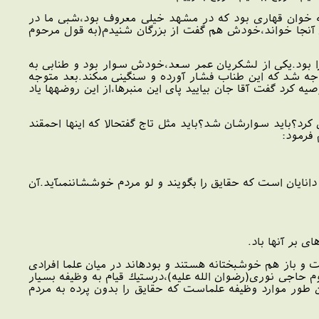
ضه خوان قهارى بود كه در مشهد خيلى معروف بود،شبى ما در
ى آنجا خواند،خودش هم گفت از بزرگان شنيدم(به قول مرحوم
 بود.يكى از لشكريان عمر سعد،خودش سوار بود و طنابى به
وجه شد كه اين طناب فشار آورده و سنگينى مى‏كند.بعد متوجه
كرد گفت آقا جان بياييد پاى اين منبرها،از اين روضه‏ها ياد
رد؟بايد سوارشان شد؟بايد مثل تاج گفت‏حالا كه اينها احمقند
 فرمود:
انايان است كه حقايق را بگويند و لو مردم خوششان‏نمى‏آيد.آن
اى بر آنها باد.
و باز هم خوشبختانه هستند و بوده‏اند در ميان علما افرادى
 حاجى نورى(رضوان الله عليه)،درست‏يك قيام به وظيفه بسيار
طور موارد وظيفه علماست كه حقايق را بدون پرده به مردم