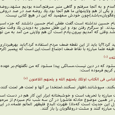
مدم و به آنجا مى‏رفتم و گاهى منبر مى‏رفتم،آمده بوديم مشهد،رو
 و يكى از هم ولايتى‏هاى ما هم آنجا بود.يك روضه صد در صد دروغ
روغگويان‏»باشد)چون خودش مى‏فهميد كه اين در هيچ كتابى نيست.
امام حسين نداشته است.گفت طفلى امام حسين داشتند كه جزء اسرا
‏كشيدند. او سرگرم رفتن بود و اين طفل مجبور به دويدن.يك وقت مت
وقتى كه آمديم بيرون،يادم است آن هم ولايتى من آمد به من توصيه 
د؟آيا بايد از اين نقطه ضعف مردم استفاده كرد؟بايد بهره‏بردارى ك
يفه علما مبارزه با نقاط ضعف اجتماع است.اين است كه پيغمبر اكرم
(1)
ه‏»
ى‏شود كه در دين نيست،مسائلى پيدا مى‏شود كه من نگفته‏ام،بر عهده د
رآن كريم فرموده است:
(2)
لناس فى الكتاب اولئك يلعنهم الله و يلعنهم اللاعنون
‏كنند، مى‏پوشانند،اظهار نمى‏كنند،لعنت‏خدا بر آنها و لعنت هر لعنت كننده‏
 مبارزه با تحريف است و خوشبختانه ابزار اين كار هم در دست است 
من در همين موضوع حادثه عاشورا در آن سه شب نام مى‏بردم از مرحوم
 حديث است كه‏«اذا ظهرت البدع فليظهر العالم علمه‏».در اين 
مبارزه كنند و مشت دروغگويان را باز كنند.