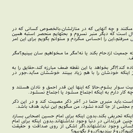
كنند و چه آنهايى كه در منازلشان،بالخصوص كسانى كه در
است كه ديگر منبر نمى‏روم و بحثهايم منحصر است‏به همين
فتم،اين را احساس مى‏كردم و مى‏توانم بگويم براى اين امر
عيت ازدحام بكند يا نه!مگر ما مى‏خواهيم سان ببينيم؟مگر
ف.
ده كند؟اگر بخواهد با اين نقطه ضعف مبارزه كند،حقايق را به
نكه خودشان را با هم زياد ببينند خوششان مى‏آيد،جور در
ت‏ سوار بشوم،حالا كه اينها اين قدر احمق و نادان هستند و
ار دارم به اينكه اجتماع مى‏شود يا اجتماع نمى‏شود.
ست.بايد منبرى حتما در آخر ذكر مصيبت كند و در اين ذكر
 مجلس از جا كنده نشود، من مى‏گويم اين نبايد هدف باشد.
ينكه تحريفى بكند،بدون اينكه براى امام حسين اصحابى بسازد
ين فرزندانى در دنيا وجود نداشته‏اند،بدون اينكه براى امام
كسانى وجود نداشته‏اند،اگر اشكى از روى صداقت و حقيقت
يم؟دروغ ببنديم؟دروغ بگوييم؟