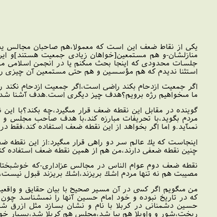
يكى از نقاط ضعف اين است كه معمولا،هم صاحبان مجالس يع
منازلشان-و هم مستمعين[خواهان زيادى جمعيت هستند]و اين 
جلسات محدودى كه اينجا بحث مى‏كنم يا در انجمن اسلامى مهن
استثنا نديدم كه هم مؤسسين و هم حتى مستمعين آن چيزى را 
اگر جمعيت ازدحام بكند راضى است،اگر جمعيت ازدحام نكند ر
ما مى‏خواهيم رژه برويم؟هدف چيز ديگرى است.هدف آشنا شدن 
گوينده در مقابل اين نقطه ضعف قرار مى‏گيرد،چه بكند؟با اين 
مردم بگويد،با تحريفات مبارزه كند،با هدف صاحب مجلس و ه
نمى‏آيد.و اما اگر بخواهد از اين نقطه ضعف استفاده كند،فقط 
اينجاست كه يك عالم سر دو راهى قرار مى‏گيرد:از اين نقطه ض
چنين نقطه ضعفى دارند،من هم از همين نقطه ضعف استفاده كنم؟يا
نقطه ضعف دوم عوام الناس در مجالس عزادارى-كه خوشبختانه
مصيبت هم نه تنها مردم اشك بريزند،اشك بريزند قبول نيست،با
من مى‏گويم اگر كسى در آن مسير صحيح با بيان حقايق و واقعي
كه در تاريخ نبوده و خود امام حسين آنها را نمى‏شناسد چون و
حسين دشمنانى در كربلا با نام و نشان بسازد مثل ازرق ش
ريخت،شور و واويلا هم بپا شد،مجلس هم كربلا شد،بسيار خوب،