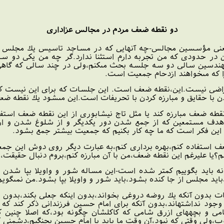
دو نقطه ضعف مردم در مجالس عزادارى
نى مؤسسين مجالس-چه آنهايى كه در مساجد تاسيس يك مجلس مى‏
در حدودى كه من تجربه دارم استثنا ندارد.گر چه من يكى دو سال 
دسين سالى دو سه جلسه بحث مى‏كنم،ولى در چند سالى كه گاهى مى‏ر
كه مى‏خواهند ازدحام جمعيت است.
اضى نيست.اين،نقطه ضعف است. اين جلسات كه براى اين نيست كه جم
با حقايق و مبارزه كردن با تحريفات است.اين مى‏شود يك نقطه ضع
نقطه ضعف مبارزه كند يا مثل تاج نيشابورى از اين نقطه ضعف استفا
دف مستمعين كه از جمع شدن دور يكديگر و از شلوغ شدن و از اي
در اين فكر است كه ما چه كار بكنيم كه جمعيت ‏بيشتر جمع بشود.
عف استفاده كنم،بهره بردارى كنم،به عبارت ديگر روى دوش اين جمعي
 عليرغم اين نقطه ضعف،من با آن مبارزه كنم،بروم دنبال حقيقت،چه ك
 بايد بگوييم كمتر شده است-اين مساله شور و واويلا بپا شدن ا
يد مجلس از جا كنده بشود،بايد شور و واويلا بپا بشود.من نمى‏گويم
ات بدون آنكه يك روضه دروغى بخواند،بدون اينكه جعلى بكند،بدون ا
جود نداشته‏اند،بدون آنكه براى امام حسين فرزندانى ذكر كند كه چن
امى و بچه‏هاى ازرق شامى كه كاكلشان چگونه بود،كه اصلا چنين 
ولى وقتى كه نبود،آن وقت ما بايد با امام حسين بجنگيم،دشمنى كن