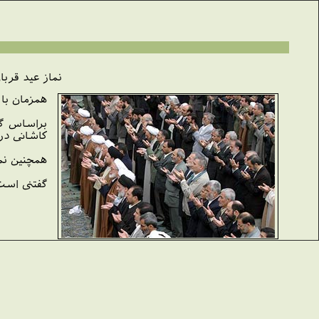
نماز عید قرب
همزمان با
كاشانی در 
همچنین نم
گفتنی است آی