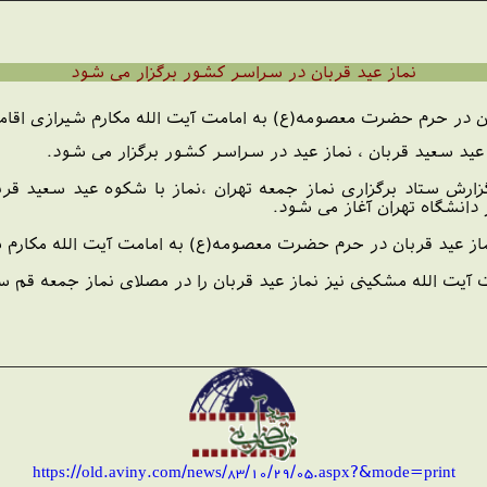
نماز عید قربان در سراسر كشور برگزار می شود
ان در حرم حضرت معصومه(ع) به امامت آیت الله مكارم شیرازی اقا
 عید سعید قربان ، نماز عید در سراسر كشور برگزار می شود.
دانشگاه تهران آغاز می شود.
از عید قربان در حرم حضرت معصومه(ع) به امامت آیت الله مكارم 
ت الله مشكینی نیز نماز عید قربان را در مصلای نماز جمعه قم ساعت 8 صبح اقامه خوا
https://old.aviny.com/news/83/10/29/05.aspx?&mode=print