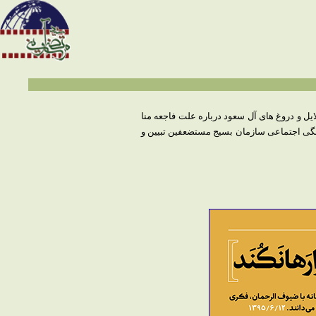
زائران خانه خدا در خیابان 204، حوادث مشابه فاجعه منا و دلایل و دروغ های آل سعود درباره علت فاجعه منا
نگی اجتماعی سازمان بسیج مستضعفین تبیین و