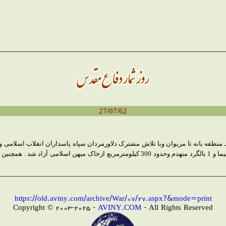
27/07/62
له، یا الله ، درجبهه شمالی ـ منطقه بانه تا مریوان وبا تلاش مشترک دلاورمردان سپاه پاسداران ا
https://old.aviny.com/archive/War/07/27.aspx?&mode=print
Copyright © 2003-2025 -
AVINY.COM
- All Rights Reserved