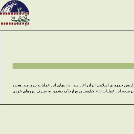
نقلاب اسلامی وارتش جمهوری اسلامی ایران آغاز شد . درانتهای این عملیات پیروزمند، هجده
هزارعراقی کشته وزخمی بیش از90 تانک ونفربرو200 خودرونظامی و10هواپیما و 1 بالگرد منهدم وحدود 300 کیلومترمربع ازخاک میهن اسلامی آزاد شد . همچنین درنتیجه این عملیات 700 کیلومترمربع ازخاک دشمن به تصرف نیروهای خودی