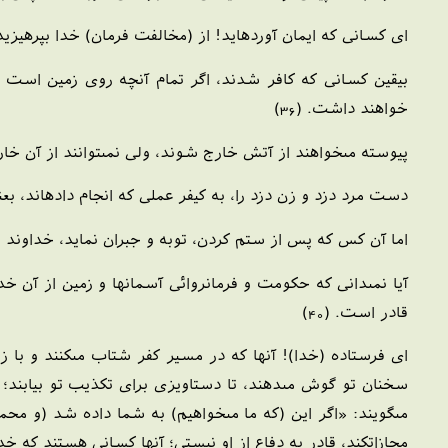
اى كسانى كه ايمان آورده‏ايد! از (مخالفت فرمان) خدا بپرهيزيد!
بيقين كسانى كه كافر شدند، اگر تمام آنچه روى زمين است و 
خواهند داشت. (36)
پيوسته مى‏خواهند از آتش خارج شوند، ولى نمى‏توانند از آن خارج 
دست مرد دزد و زن دزد را، به كيفر عملى كه انجام داده‏اند، بعن
اما آن كس كه پس از ستم كردن، توبه و جبران نمايد، خداوند توبه
آيا نمى‏دانى كه حكومت و فرمانروائى آسمانها و زمين از آن 
قادر است. (40)
اى فرستاده (خدا)! آنها كه در مسير كفر شتاب مى‏كنند و با زب
سخنان تو گوش مى‏دهند، تا دستاويزى براى تكذيب تو بيابند؛ 
مى‏گويند: «اگر اين (كه ما مى‏خواهيم) به شما داده شد (و محم
مجازات‏كند، قادر به دفاع از او نيستى؛ آنها كسانى هستند كه خ