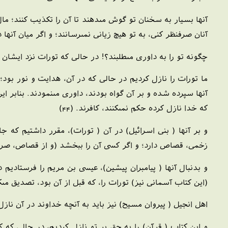
آنها بسيار به سخنان تو گوش مى‏دهند تا آن را تكذيب كنند؛ مال
آنان صرف‏نظر كنى، به تو هيچ زيانى نمى‏رسانند؛ و اگر ميان آنها
چگونه تو را به داورى مى‏طلبند؟! در حالى كه تورات نزد ايشان
ما تورات را نازل كرديم در حالى كه در آن، هدايت و نور بود؛ و
آنها سپرده شده و بر آن گواه بودند، داورى مى‏نمودند. بنابر ا
كه خدا نازل كرده حكم نمى‏كنند، كافرند. (44)
و بر آنها ( بنى اسرائيل) در آن ( تورات)، مقرر داشتيم كه 
زخمى، قصاص دارد؛ و اگر كسى آن را ببخشد (و از قصاص، صرف‏ن
و بدنبال آنها ( پيامبران پيشين)، عيسى بن مريم را فرستاديم
(اين كتاب آسمانى نيز) تورات را، كه قبل از آن بود، تصديق مى‏كر
اهل انجيل ( پيروان مسيح) نيز بايد به آنچه خداوند در آن نازل 
و اين كتاب ( قرآن) را به حق بر تو نازل كرديم، در حالى كه