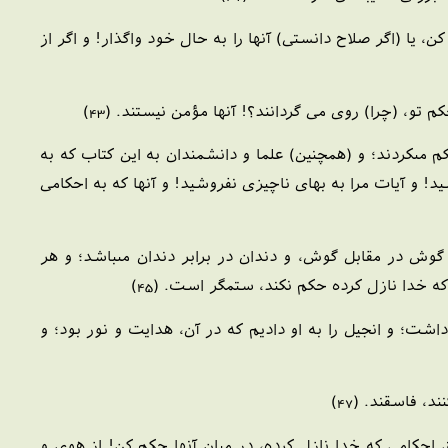
، يا (اگر صلاح دانستى) آنها را به حال خود واگذار! و اگر از
و، (چرا) روى مى گردانند؟! آنها مؤمن نيستند. (43)
كم مى‏كردند؛ و (همچنين) علما و دانشمندان به اين كتاب كه به
يد! و آيات مرا به بهاى ناچيزى نفروشيد! و آنها كه به احكامى
 گوش در مقابل گوش، و دندان در برابر دندان مى‏باشد؛ و هر
 خدا نازل كرده حكم نكند، ستمگر است. (45)
اشت؛ و انجيل را به او داديم كه در آن، هدايت و نور بود؛ و
 فاسقند. (47)
 احكامى كه خدا نازل كرده، در ميان آنها حكم كن! از هوى و