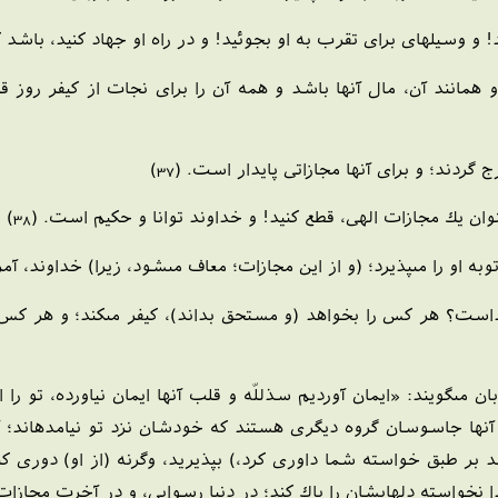
 و وسيله‏اى براى تقرب به او بجوئيد! و در راه او جهاد كنيد، باشد كه
همانند آن، مال آنها باشد و همه آن را براى نجات از كيفر روز قي
گردند؛ و براى آنها مجازاتى پايدار است. (37)
وان يك مجازات الهى، قطع كنيد! و خداوند توانا و حكيم است. (38)
 او را مى‏پذيرد؛ (و از اين مجازات؛ معاف مى‏شود، زيرا) خداوند، آمرز
خداست؟ هر كس را بخواهد (و مستحق بداند)، كيفر مى‏كند؛ و هر كس
ان مى‏گويند: «ايمان آورديم س‏ذللّه و قلب آنها ايمان نياورده، تو 
آنها جاسوسان گروه ديگرى هستند كه خودشان نزد تو نيامده‏اند؛ آن
د بر طبق خواسته شما داورى كرد،) بپذيريد، وگرنه (از او) دورى كني
دا نخواسته دلهايشان را پاك كند؛ در دنيا رسوايى، و در آخرت مجازات