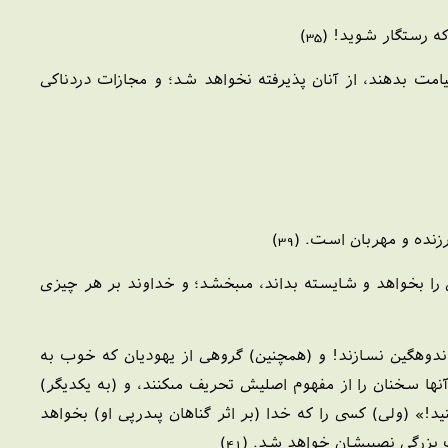
 رستگار شويد! (35)
امت بدهند، از آنان پذيرفته نخواهد شد؛ و مجازات دردناكى
نده و مهربان است. (39)
 را بخواهد و شايسته بداند، مى‏بخشد؛ و خداوند بر هر چيزى
را اندوهگين نسازند! و (همچنين) گروهى از يهوديان كه خوب به
ها سخنان را از مفهوم اصليش تحريف مى‏كنند، و (به يكديگر)
د!» (ولى) كسى را كه خدا (بر اثر گناهان پى‏درپى او) بخواهد
 بزرگى نصيبشان خواهد شد. (41)