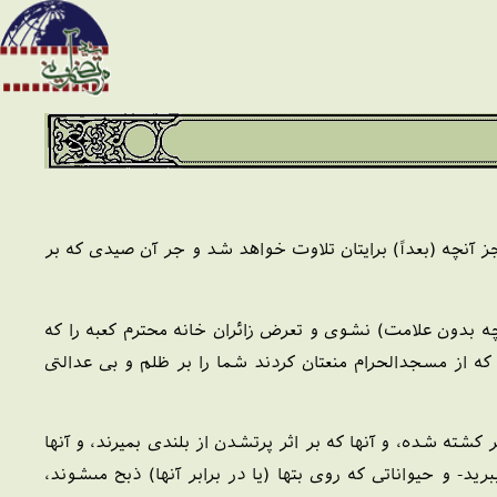
جز آنچه (بعداً) برایتان تلاوت خواهد شد و جر آن صیدی که بر
ه بدون علامت) نشوی و تعرض زائران خانه محترم کعبه را که
 از مسجدالحرام منعتان کردند شما را بر ظلم و بی عدالتی
ته شده، و آنها كه بر اثر پرت‏شدن از بلندى بميرند، و آنها
- و حيواناتى كه روى بتها (يا در برابر آنها) ذبح مى‏شوند،