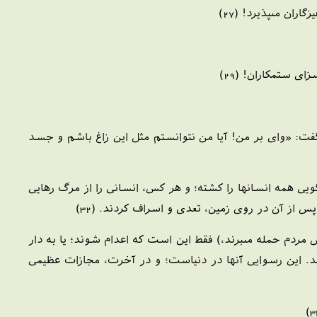
ان مى‏پذيرد! (27)
ى ستمكاران! (29)
گفت: «واى بر من! آيا من نتوانستم مثل اين زاغ باشم و جسد
يى همه انسانها را كشته؛ و هر كس، انسانى را از مرگ رهايى
 از آن در روى زمين، تعدى و اسراف كردند. (32)
س مردم حمله مى‏برند،) فقط اين است كه اعدام شوند؛ يا به دار
د. اين رسوايى آنها در دنياست؛ و در آخرت، مجازات عظيمى