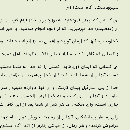
سينه‏هاست، آگاه است! (7)
اى كسانى كه ايمان آورده‏ايد! همواره براى خدا قيام كنيد، و 
از (معصيت) خدا بپرهيزيد، كه از آنچه انجام مى‏دهيد، با خبر است
خداوند، به آنها كه ايمان آورده و اعمال صالح انجام داده‏اند،
و كسانى كه كافر شدند و آيات ما را تكذيب كردند، اهل دوزخند. (
اى كسانى كه ايمان آورده‏ايد! نعمتى را كه خدا به شما بخشي
دست آنها را از شما باز داشت! از خدا بپرهيزيد! و مؤمنان بايد تن
خدا از بنى اسرائيل پيمان گرفت. و از آنها، دوازده نقيب ( سرپ
بياوريد و آنها را يارى كنيد، و به خدا قرض الحسن بدهيد ( در
جارى است، وارد مى‏كنم. اما هر كس از شما بعد از اين كافر شو
ولى بخاطر پيمان‏شكنى، آنها را از رحمت خويش دور ساختيم؛ 
فراموش كردند؛ و هر زمان، از خيانتى (تازه) از آنها آگاه مى‏شوى