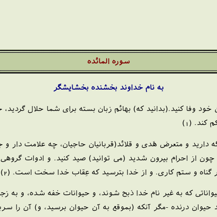
سوره المائده
به نام خداوند بخشنده بخشايشگر
 خود وفا کنید.(بدانید که) بهائم زبان بسته برای شما حلال گردید، 
ند. (1)
 دارید و متعرض هَدی و قلائد(قربانیان حاجیان، چه علامت دار و چ
ن از احرام بیرون شدید (می توانید) صید کنید. و ادوات گروهی که
 بر گناه و ستم کاری. و از خدا بترسید که عِقاب خدا سخت است. (2)
ى كه به غير نام خدا ذبح شوند، و حيوانات خفه‏ شده، و به زجر كش
ان درنده -مگر آنكه (بموقع به آن حيوان برسيد، و) آن را سرببريد