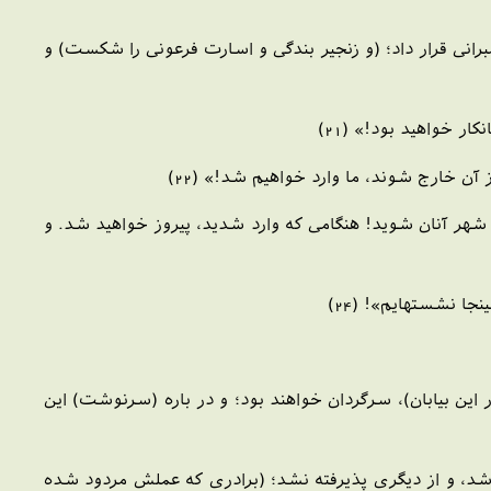
برانى قرار داد؛ (و زنجير بندگى و اسارت فرعونى را شكست) و
 خواهيد بود!» (21)
 آن خارج شوند، ما وارد خواهيم شد!» (22)
زه شهر آنان شويد! هنگامى كه وارد شديد، پيروز خواهيد شد. و
 نشسته‏ايم‏»! (24)
اين بيابان)، سرگردان خواهند بود؛ و در باره (سرنوشت) اين
فته شد، و از ديگرى پذيرفته نشد؛ (برادرى كه عملش مردود شده