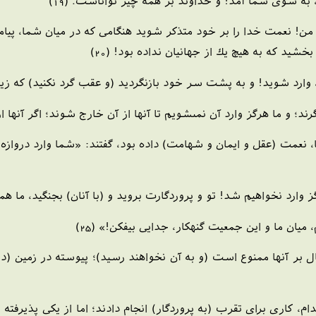
ه، به سوى شما آمد! و خداوند بر همه چيز تواناست. (19)
من! نعمت خدا را بر خود متذكر شويد هنگامى كه در ميان شما، پيام
شيد كه به هيچ يك از جهانيان نداده بود! (20)
رد شويد! و به پشت سر خود بازنگرديد (و عقب گرد نكنيد) كه زيانكار
؛ و ما هرگز وارد آن نمى‏شويم تا آنها از آن خارج شوند؛ اگر آنها از
نها، نعمت (عقل و ايمان و شهامت) داده بود، گفتند: «شما وارد دروا
وارد نخواهيم شد! تو و پروردگارت برويد و (با آنان) بجنگيد، ما همينجا
 ميان ما و اين جمعيت گنهكار، جدايى بيفكن!» (25)
ر آنها ممنوع است (و به آن نخواهند رسيد)؛ پيوسته در زمين (در 
دام، كارى براى تقرب (به پروردگار) انجام دادند؛ اما از يكى پذير