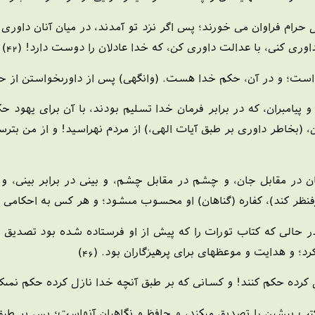
 حرام فراوان مى خورند؛ پس اگر نزد تو آمدند، در ميان آنان داورى كن
 داورى كنى، با عدالت داورى كن، كه خدا عادلان را دوست دارد! (42)
 است؛ و در آن، حكم خدا هست. (وانگهى) پس از داورى‏خواستن از حكم ت
 پيامبران، كه در برابر فرمان خدا تسليم بودند، با آن براى يهود ح
ين، (بخاطر داورى بر طبق آيات الهى،) از مردم نهراسيد! و از من بترس
جان در مقابل جان، و چشم در مقابل چشم، و بينى در برابر بينى، و
ظر كند)، كفاره (گناهان) او محسوب مى‏شود؛ و هر كس به احكامى كه
 در حالى كه كتاب تورات را كه پيش از او فرستاده شده بود تصديق د
د؛ و هدايت و موعظه‏اى براى پرهيزگاران بود. (46)
كرده حكم كنند! و كسانى كه بر طبق آنچه خدا نازل كرده حكم نمى‏كنند،
 كتب پيشين را تصديق مى‏كند، و حافظ و نگاهبان آنهاست؛ پس بر طبق