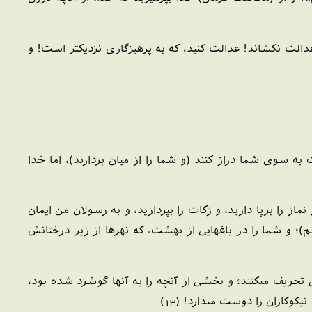
 عدالت نكشاند! عدالت كنيد، كه به پرهيزگارى نزديكتر است! و
ه سوى شما دراز كنند (و شما را از ميان بردارند)، اما خدا
از را برپا داريد، و زكات را بپردازيد، و به رسولان من ايمان
شم)؛ و شما را در باغهايى از بهشت، كه نهرها از زير درختانش
حريف مى‏كنند؛ و بخشى از آنچه را به آنها گوشزد شده بود،
كوكاران را دوست مى‏دارد! (13)