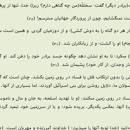
ر ديگر) گفت: س‏خ‏للّه(من چه گناهى دارم؟ زيرا) خدا، تنها از پرهيزگار
مى‏گشايم، چون از پروردگار جهانيان مى‏ترسم! (28)
ار هر دو گناه را به دوش كشى)؛ و از دوزخيان گردى. و همين است سزا
او را كشت؛ و از زيانكاران شد. (30)
مى‏كرد؛ تا به او نشان دهد چگونه جسد برادر خود را دفن كند. او 
ر وجدان، از كار خود) پشيمان شد. (31)
 را بدون ارتكاب قتل يا فساد در روى زمين بكشد، چنان است كه گو
 ما، دلايل روشن براى بنى اسرائيل آوردند، اما بسيارى از آنها، پس
 فساد در روى زمين مى‏كنند، (و با تهديد اسلحه، به جان و مال و نامو
 آنها، بعكس يكديگر، بريده شود؛ و يا از سرزمين خود تبعيد گردن
د (خدا توبه آنها را مى‏پذيرد؛ ) خداوند آمرزنده و مهربان است. (34)