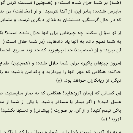
(همه) بر شما حرام شده است؛ و (همچنين) قسمت كردن گوشت 
مايوس شدند؛ بنابر اين، از آنها نترسيد! و از (مخالفت) من بتر
كه در حال گرسنگى، دستشان به غذاى ديگرى نرسد، و متمايل به 
از تو سؤال مى‏كنند چه چيزهايى براى آنها حلال شده است؟ بگ
به شما تعليم داده به آنها ياد داده‏ايد، (بر شما حلال است؛) 
آن ببريد؛ و از (معصيت) خدا بپرهيزيد كه خداوند سريع الحسا
امروز چيزهاى پاكيزه براى شما حلال شده؛ و (همچنين) طعام ا
حلالند؛ هنگامى كه مهر آنها را بپردازيد و پاكدامن باشيد؛ نه ز
ديگر، از زيانكاران خواهد بود. (5)
اى كسانى كه ايمان آورده‏ايد! هنگامى كه به نماز مى‏ايستيد،
غسل كنيد)! و اگر بيمار يا مسافر باشيد، يا يكى از شما از 
پاكى تيمم كنيد! و از آن، بر صورت ( پيشانى) و دستها بكشيد! 
آوريد! (6)
و به ياد آوريد نعمت خدا را بر شما، و پيمانى را كه با تاكيد