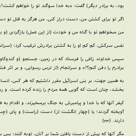
بود، به برادر ديگر) گفت: «به خدا سوگند تو را خواهم كشت!»(براد
اگر تو براى كشتن من، دست دراز كنى، من هرگز به قتل تو دست ن
من مى‏خواهم تو با گناه من و خودت (از اين عمل) بازگردى (و ب
نفس سركش، كم كم او را به كشتن برادرش ترغيب كرد؛ (سرانجام) 
سپس خداوند زاغى را فرستاد كه در زمين، جستجو (و كندوكاو) 
برادرم را دفن كنم؟!» و سرانجام (از ترس رسوايى، و بر اثر فشا
به همين جهت، بر بنى اسرائيل مقرر داشتيم كه هر كس، انسانى
بخشد، چنان است كه گويى همه مردم را زنده كرده است. و رسولان
كيفر آنها كه با خدا و پيامبرش به جنگ برمى‏خيزند، و اقدام به
آويخته گردند؛ يا (چهار انگشت از) دست (راست) و پاى (چپ)
دارند. (33)
مگر آنها كه پيش از دست يافتن شما بر آنان، توبه كنند؛ پس بداني