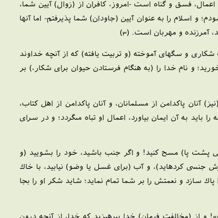
ل، فسق و گناه است -امروز، كافران از (زوال) آيين شما،
م؛ و اسلام را به عنوان آيين (جاودان) شما پذيرفتم- اما آنها
 آمرزنده و مهربان است. (3)
 شكارى و سگهاى آموخته (و تربيت يافته) كه از آنچه خداوند
خوريد؛ و نام خدا را (به هنگام فرستادن حيوان براى شكار،) بر
) آنان پاكدامن از مسلمانان، و آنان پاكدامن از اهل كتاب،
ا بايد به آن ايمان بياورد، اعمال او تباه مى‏گردد؛ و در سراى
مدگى پشت پا) مسح كنيد! و اگر جنب باشيد، خود را بشوييد (و
ش جنسى كرده‏ايد)، و آب (براى غسل يا وضو) نيابيد، با خاك
پاك سازد و نعمتش را بر شما تمام نمايد؛ شايد شكر او را بجا
‏»! و از (مخالفت فرمان) خدا بپرهيزيد كه خدا، از آنچه درون