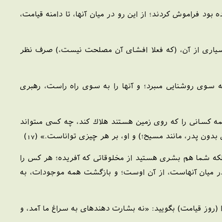
بود فراموش كردند؛ از اين رو در ميان آنها، تا دامنه قيامت،
 بسيارى از آن، (كه فعلا افشاى آن مصلحت نيست،) صرف نظر
به سوى روشنايى مى‏برد؛ و آنها را به سوى راه راست، رهبرى
 كسانى را كه روى زمين هستند هلاك كند، چه كسى مى‏تواند
دون پدر، مانند مسيح؛) و او، بر هر چيزى تواناست.» (17)
 بلكه شما هم بشرى هستيد از مخلوقاتى كه آفريده؛ هر كس را
 در ميان آنهاست، از آن اوست؛ و بازگشت همه موجودات، به
ا (روز قيامت) بگوييد: «نه بشارت دهنده‏اى به سراغ ما آمد، و