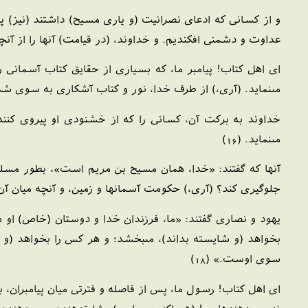
و از كسانى كه ادعاى نصرانيت (و يارى مسيح) داشتند (نيز) پيم
عداوت و دشمنى افكنديم. و خداوند، (در قيامت) آنها را از آنچه ا
اى اهل كتاب! پيامبر ما، كه بسيارى از حقايق كتاب آسمانى
مى‏نمايد. (آرى،) از طرف خدا، نور و كتاب آشكارى به سوى شما آم
خداوند به بركت آن، كسانى را كه از خشنودى او پيروى كنند، 
مى‏نمايد. (16)
آنها كه گفتند: «خدا، همان مسيح بن مريم است‏»، بطور مسل
جلوگيرى كند؟ (آرى،) حكومت آسمانها و زمين، و آنچه ميان آن د
يهود و نصارى گفتند: «ما، فرزندان خدا و دوستان (خاص) او ه
بخواهد (و شايسته بداند)، مى‏بخشد؛ و هر كس را بخواهد (و
سوى اوست.» (18)
اى اهل كتاب! رسول ما، پس از فاصله و فترتى ميان پيامبران، به