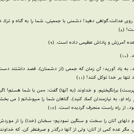
از روى عدالت،گواهى دهيد! دشمنى با جمعيتى، شما را به گناه و ترك
! (8)
 وعده آمرزش و پاداش عظيمى داده است. (9)
10)
د، به ياد آوريد؛ آن زمان كه جمعى (از دشمنان)، قصد داشتند دست ب
ها بر خدا توكل كنند! (11)
رست) برانگيختيم. و خداوند (به آنها) گفت: «من با شما هستم! اگر نم
 راه او، به نيازمندان كمك كنيد)، گناهان شما را مى‏پوشانم ( مى بخ
د، از راه راست منحرف گرديده است. (12)
و دلهاى آنان را سخت و سنگين نموديم؛ سخنان (خدا) را از موردش ت
، مگر عده كمى از آنان؛ ولى از آنها درگذر و صرف‏نظر كن، كه خداوند ني