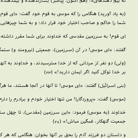
نه بيم دهنده‏اى‏»! (هم اكنون، پيامبر) بشارت‏دهنده و بيم‏دهند
(به ياد آوريد) هنگامى را كه موسى به قوم خود گفت: «اى قوم 
شما را حاكم و صاحب اختيار خود قرار داد؛ و به شما چيزهايى بخ
اى قوم! به سرزمين مقدسى كه خداوند براى شما مقرر داشته، وا
گفتند: «اى موسى! در آن (سرزمين)، جمعيتى (نيرومند و) ستمگرند
(ولى) دو نفر از مردانى كه از خدا مى‏ترسيدند، و خداوند به آ
بر خدا توكل كنيد اگر ايمان داريد!» (23)
(بنى اسرائيل) گفتند: «اى موسى! تا آنها در آنجا هستند، ما هرگز 
(موسى) گفت: «پروردگارا! من تنها اختيار خودم و برادرم را دارم،
خداوند (به موسى) فرمود: «اين سرزمين (مقدس)، تا چهل سال ب
جمعيت گنهكار، غمگين مباش!» (26)
و داستان دو فرزند آدم را بحق بر آنها بخوان: هنگامى كه هر ك