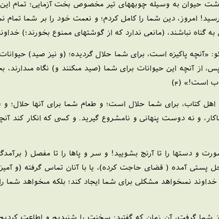
حيوان به وسيله چوبه‏هاى تير مخصوص بخت آزمايى؛ تمام اين اعما
سيد! امروز، دين شما را كامل كردم؛ و نعمت خود را بر شما تمام نمود
گناه نباشند، (مانعى ندارد كه از گوشتهاى ممنوع بخورند؛) خداوند،
و: «آنچه پاكيزه است، براى شما حلال گرديده؛ (و نيز صيد) حيوانات
پس، از آنچه اين حيوانات براى شما (صيد مى‏كنند و) نگاه مى‏دارند، ب
ب است!» (4)
هل كتاب، براى شما حلال است؛ و طعام شما براى آنها حلال؛ و (نيز
ناكار، و نه دوست پنهانى و نامشروع گيريد. و كسى كه انكار كند آنچه ر
 صورت و دستها را تا آرنج بشوييد! و سر و پاها را تا مفصل ( برآ
محل پستى آمده ( قضاى حاجت كرده)، يا با آنان تماس گرفته (و آميز
خداوند نمى‏خواهد مشكلى براى شما ايجاد كند؛ بلكه مى‏خواهد شما را 
 از شما گرفت، آن زمان كه گفتيد: س‏خ‏نت را شنيديم و اطاعت كرديم