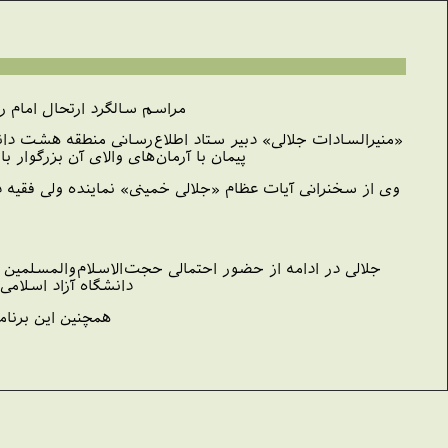
مراسم سالگرد ارتحال امام راحل 16 خردادماه جاری به‌همت معاونت فرهنگی دانشگاه آزاد اسلامی در جمارا
«منيرالسادات جلالی» دبير ستاد اطلاع‌رسانی منطقه هشت دانش
پيمان با آرمان‌های والای آن بزرگوار
وی از سخنرانی آيات عظام «جلالی خمينی» نماينده ولی فقيه 
جلالی در ادامه از حضور احتمالی حجت‌الاسلام‌والمسلمي
دانشگاه آزاد اسلامی
همچنين اين برنامه ساعت 9 صبح روز سه شنبه 16 خردادماه جاری