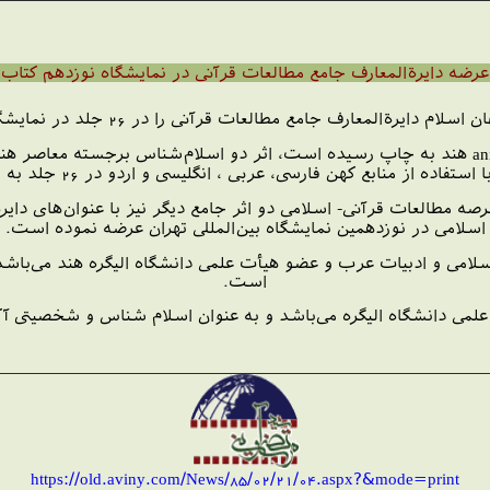
عرضه دايرة‌المعارف جامع مطالعات قرآنی در نمايشگاه نوزدهم کتاب
دايرة‌المعارف جامع مطالعات قرآنی که توسط انتشارات animol هند به چاپ رسیده است، اثر دو ا
ز منابع كهن فارسی، عربی ، انگليسی و اردو در 26 جلد به رشته تحرير در آمده است.
ران‌سنگ در عرصه مطالعات قرآنی- اسلامی دو اثر جامع ديگر نيز با عنوان‌ه
اسلامی در نوزدهمين نمايشگاه بين‌‌المللی تهران عرضه نموده است.
سلامی و ادبيات عرب و عضو هيأت علمی دانشگاه اليگره هند می‌باشد. 
است.
علمی دانشگاه الیگره می‌باشد و به عنوان اسلام شناس و شخصيتی آ
https://old.aviny.com/News/85/02/21/04.aspx?&mode=print