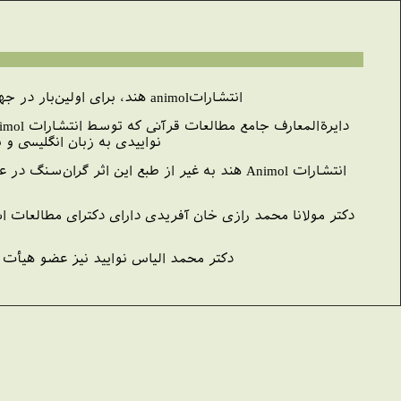
انتشاراتanimol هند، برای اولين‌بار در جهان اسلام دايرة‌المعارف جامع مطالعات قرآنی را در 26 جلد در نمایشگاه نوزدهم کتاب تهران عرضه کرده است.
نواييدی به زبان انگليسی و با استفاده ا
انتشارات Animol هند به غیر از طبع این اثر گ
دكتر مولانا محمد رازی خان آفريدی دارای دكترای مطالعات ا
دكتر محمد الياس نواييد نيز عضو هيأت 