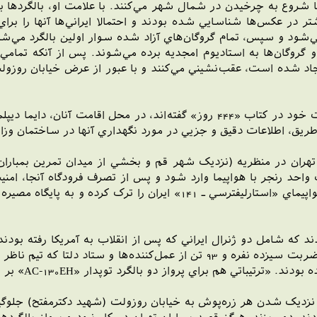
 شروع به چرخيدن در شمال شهر مي‌کنند. با علامت او، بالگردها ب
در عکس‌ها شناسايي شده بودند و احتمالا ايراني‌ها آنها را براي ج
‌شود و سپس، تمام گروگان‌هاي آزاد شده سوار اولين بالگرد مي‌شوند
روگان‌ها به استاديوم امجديه برده مي‌شوند. پس از آنکه تمامي 
جاد شده است، عقب‌نشيني مي‌کنند و با عبور از عرض خيابان روزولت 
چنانکه گروگان‌هاي نگهداري شده در وزارت خارجه در خاطرات خود در کتاب «444 رو
ين طريق، اطلاعات دقيق و جزيي در مورد نگهداري آنها در ساختمان وزا
 تهران در منظريه (نزديک شهر قم و بخشي از ميدان تمرين بمباران‌
واحد رنجر با هواپيما وارد شود و پس از تصرف فرودگاه آنجا، امني
خلبانان، خدمه، مأموران وزارت دفاع و نيروي دلتا، همگي با هواپيماي «است
 ادعا مي‌کنند که در اين عمليات، جمعا 132 نفر بودند که شامل دو ژنرال ايراني که پس از انق
راي پرواز دو بالگرد توپدار «AC-130EH» بر فراز شهر تهران اتخاذ شده بود.
ز نزديک شدن هر زره‌پوش به خيابان روزولت (شهيد دکترمفتح) جلوگيري