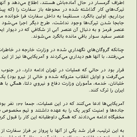
اطراف گرمسار در حال آماده‌باش هستند، اطلاع مي‌دهد و آنها
تيرک‌هاي کار گذاشته شده در محوطه باز سفارت را (که پيشتر 
برداريم، اولين بالگرد، مستقيما به داخل سفارت فرا خوانده مي
جابجا شدن تيرک‌ها وجود نداشت، طرح ديگر اجرا مي‌شود و گ
عنصر قرمز و به دنبال آن عنصر آبي از شکافي که در ديوار اي
عنصر سفيد سوار باقي مانده بالگرد مي‌شوند.
مي‌رفتند، با آنها هم ديداري مي‌کردند و آمريکايي‌ها نيز از ا
قرار بود در حالي که عمليات در تهران ادامه دارد، در جنوب
مي‌گرفت و اوايل انقلاب متروکه شده و خالي از نيرو بود) يک 
ايران را ترک کنند.
آمريکايي‌ها
مخفيگاه ادامه مي‌دادند که همگي داوطلبانه اين کار را قبول کرده بودند. «ترتيباتي هم ب
به اين ترتيب، قرار شد يکي از آنها با پرواز بر فراز سفارت ا