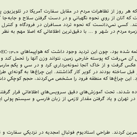
که هر روز از تظاهرات مردم در مقابل سفارت آمريکا در تلويزيون 
 آنان از روي نحوه نگهباني و در دست گرفتن سلاح و جابه‌جا کردن 
ند. کسي نمي‌دانست که نحوه تردد مسافران در فرودگاه و کنترل 
ه مردم در شهر و ... با دقيق‌ترين اطلاعاتي که اصلا مهم به نظر 
 آن مي‌رفت که پوسته خارجي زمين، نتواند وزن آنها را تحمل کند و در
عکس گرفت و از خاک آنجا نمونه‌برداري کرد و در سي و يکم مارس با
 کرد. اين چراغ‌ها که منطقه فرود را مشخص مي‌کردند، حجم کوچکي داش
ده شدند، تحت آموزش‌هاي دقيق سرويس‌هاي اطلاعاتي قرار گرفتند
در تهران و ياد گرفتن مقدار لازمي از زبان فارسي و سيستم پولي اي
و تمرين کردند. طراحي استاديوم فوتبال امجديه در نزديکي سفارت 