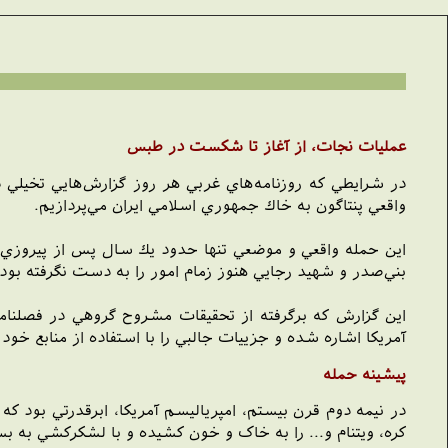
عمليات نجات، از آغاز تا شکست در طبس
در شرايطي كه روزنامه‌هاي غربي هر روز گزارش‌هايي تخيلي د
واقعي پنتاگون به خاك جمهوري اسلامي ايران مي‌پردازیم.
اين حمله واقعي و موضعي تنها حدود يك سال پس از پيروزي ا
بني‌صدر و شهيد رجايي هنوز زمام امور را به دست نگرفته بو
اين گزارش كه برگرفته از تحقيقات مشروح گروهي در فصلنامه
آمريكا اشاره شده و جزييات جالبي را با استفاده از منابع خو
پيشينه حمله
در نيمه دوم قرن بيستم، امپرياليسم آمريکا، ابرقدرتي بود که 
کره، ويتنام و... را به خاک و خون کشيده و با لشکرکشي به ب