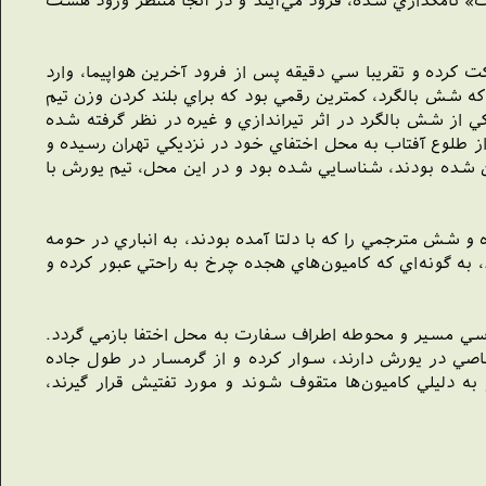
يک» نامگذاري شده، فرود مي‌آيند و در آنجا منتظر ورود هشت
ت کرده و تقريبا سي دقيقه پس از فرود آخرين هواپيما، وارد
کنند. محاسبات چنان انجام شده بود که شش بالگرد، کمترين رقمي بود که براي بلند کردن وزن تيم
کي از شش بالگرد در اثر تيراندازي و غيره در نظر گرفته شده
 از طلوع آفتاب به محل اختفاي خود در نزديکي تهران رسيده و
ان شده بودند، شناسايي شده بود و در اين محل، تيم يورش با
 شش مترجمي را که با دلتا آمده‌ بودند، به انباري در حومه
ه گونه‌اي که کاميون‌هاي هجده چرخ به راحتي عبور کرده و
ارسي مسير و محوطه اطراف سفارت به محل اختفا بازمي گردد.
اصي در يورش دارند، سوار کرده و از گرمسار در طول جاده
 اگر به دليلي کاميون‌ها متقوف شوند و مورد تفتيش قرار گيرند،