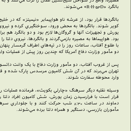
مصيره، واقع در سواحل شيخ‌نشين عمان را ترک مي‌کنند و به س
بالگرد «R-H-53D» مي‌شوند.
بالگردها قرار بود، از عرشه ناو هواپيمابر «نيميتز» که در 
يورش و تجهيزات آنها و گروگان‌ها لازم بود و دو بالگرد هم ب
بود. هواپيماها به مصيره بازمي‌گردند و بالگردها، نيروي دلت
با طلوع آفتاب، ساعات روز را در تپه‌هاي اطراف گرمسار پنها
دو مأمور وزارت دفاع آمريکا که چندين روز پيش از عمليات وار
پس از غروب آفتاب، دو مأمور وزارت دفاع با يک وانت داتسون 
تهران مي‌برند که در آن شش کاميون مرسدس پارک شده و قرار
وارد محوطه سفارت شوند.
وسيله نقليه ديگر سرهنگ «چارلي بکويث»، فرمانده عمليات را
قرار است با فرارسيدن زمان يورش، شش کاميون افراد دلتا 
دماوند در ساعت 8:30 شب حرکت کنند و با 
مأموران بازرسي، دستگير و همراه دلتا برده مي‌شوند.