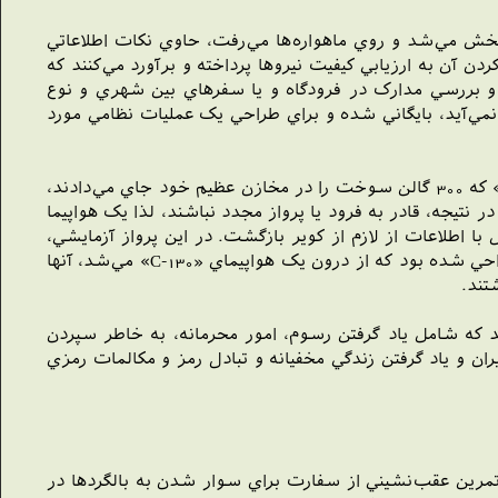
پخش مي‌شد و روي ماهواره‌ها مي‌رفت، حاوي نکات اطلاعاتي
آن به ارزيابي کيفيت نيروها پرداخته و برآورد مي‌کنند که
و بررسي مدارک در فرودگاه و يا سفرهاي بين شهري و نوع
نمي‌آيد، بايگاني شده و براي طراحي يک عمليات نظامي مورد
براي اجراي عمليات حتي افکار و تخيلات نگهبانان سفارت مطالعه شده بود، چون اين ترديد وجود داشت که هواپيماهاي «EC-130» که 300 گالن سوخت را در مخازن عظيم خود جاي مي‌دادند،
 نتيجه، قادر به فرود يا پرواز مجدد نباشند، لذا يک هواپيما
 اطلاعات از لازم از کوير بازگشت. در اين پرواز آزمايشي،
وقتي هواپيما فرود آمده بود، آنها چراغ‌هاي مخصوصي را که از قبل ساخته بودند در کوير کار گذاشتند. اين چراغ‌ها به گونه‌اي طراحي شده بود که از درون يک هواپيماي «C-130» مي‌شد، آنها
تند.
 که شامل ياد گرفتن رسوم، امور محرمانه، به خاطر سپردن
ران و ياد گرفتن زندگي مخفيانه و تبادل رمز و مکالمات رمزي
و تمرين عقب‌نشيني از سفارت براي سوار شدن به بالگردها در