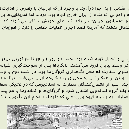
ه ايران انقلابي را به اجرا درآورد. با وجود آن‌که ايرانيان با رهبري و 
 و اموالي که شاه از ايران خارج کرده بود، بودند اما آمريکايي‌ها 
و «هميلتون جردن» در يادداشت‌هاي خويش متذکر مي‌شوند که در 
‌ها احتمال ندهند که آمريکا قصد اجراي عمليات نظامي را دارد و هم‌زما
ي «C-130» در عمق خاک ايران در وسط بيابان فرود مي‌آمدند. بالگردها پس از سوخت‌
 سوي سفارت که محل نگاهداري گروگان‌ها بود، در شب دوم با وساي
و تن از همکارانش به محل وزارت خارجه ايران مي‌رفتند. برنامه د
چند اسير از اشغال‌کنندگان سفارت به استاديومي که در نزديکي سفا
له يک گروه کماندويي اشغال شود و گروگان‌ها و کماندوها با هواپيما
مليات به وسيله گروه ورزيده‌اي که داوطلب انجام اين مأموريت شده