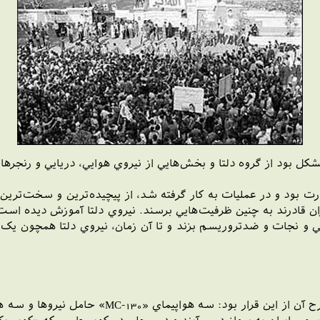
 بود از گروه دلتا و بخش‌هايي از نيروي هوايي، دريايي و رنجرها.
رت بود و در عمليات به کار گرفته شد، از پيچيده‌ترين و سخت‌ترين
يگران قادرند به چنين ظرفيت‌هايي برسند. نيروي دلتا آموزش دي
ايي و نجات و ضدتروريسم بزند و تا آن زمان، نيروي دلتا همچون يک