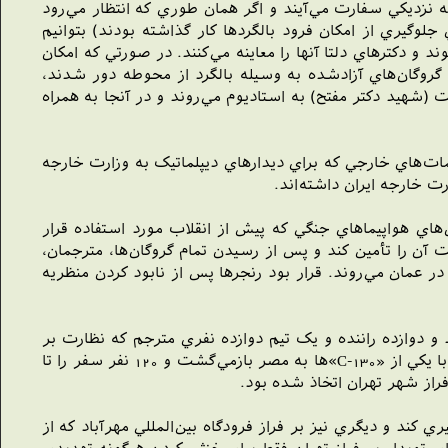
ه نزديکي سفارت مي‌آيند و اگر همان طوري که انتظار مي‌رود
لوگيري از امکان فرود بالگردها کار گذاشته بودند) بتوانيم
 و دکترهاي دلتا آنها را معاينه مي‌کنند. در صورتي که امکان
گروگان‌هاي آزادشده به وسيله بالگرد از محوطه دور شدند،
(شهيد دکتر مفتح) به استاديوم مي‌روند و در آنجا به همراه
ز» گفته‌اند، در محل اقامت آنان، دايما ديپلمات‌هاي خارجي که براي ديدارهاي ديپلماتيک به وزارت خارجه
رت خارجه ايران داشته‌اند.
هاي هواپيماهاي جنگي که پيش از انقلاب مورد استفاده قرار
ت آن را تأمين کند و پس از رسيدن تمام گروگان‌ها، مترجمان،
ارليفترسي ـ 141» ايران را ترک کرده و به پايگاه مصيره در عمان مي‌روند. قرار بود رنجرها پس از نابود کردن منظريه
لاب به آمريکا رفته بودند و دوازده راننده و يک تيم دوازده نفري مترجم که نظارت بر
جاده‌ها و امنيت کوير يک را به عهده داشتند و تيم مخصوص ضربت سيزده نفره و 93 تن از عمل‌کننده‌ها و ستاد دلتا که تيم ناظر با يکي از «C-130»ها به مصر بازمي‌گشت و 120 نفر سفر را تا
 کند و ديگري نيز بر فراز فرودگاه بين‌المللي مهرآباد که از