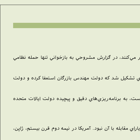
ر مي‌كنند، در گزارش مشروحي به بازخواني تنها حمله نظامي
‌اي تشكيل شد كه دولت مهندس بازرگان استعفا كرده و دولت
ت، به برنامه‌ريزي‌هاي دقيق و پيچيده دولت ايالات متحده
اي مقابله با آن نبود. آمريکا در نيمه دوم قرن بيستم، ژاپن،