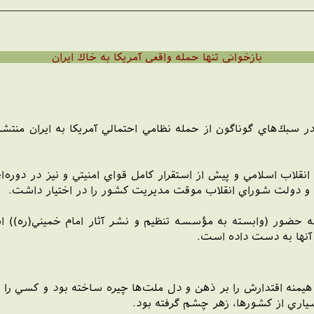
بازخوانی تنها حمله واقعی آمريكا به خاك ايران
ر سبك‌هاي گوناگون از حمله نظامي احتمالي آمريكا به ايران منتش
نقلاب اسلامي و پيش از استقرار كامل قواي امنيتي و نيز در دوره
د و دولت شوراي انقلاب موقت مديريت كشور را در اختيار داشت.
 حضور (وابسته به مؤسسه تنظيم و نشر آثار امام خميني(ره)) اس
د آنها به دست داده است.
هيمنه اقتدارش را بر ذهن و دل ملت‌ها چيره ساخته بود و کسي را يار
سياري از کشورها، زهر چشم گرفته بود.