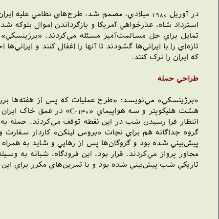
در آوريل 1980 ميلادي، مصمم شد، طرح‌هاي نظامي علي
استرداد شاه، عذرخواهي آمريکا و بازگرداندن اموال بلوکه شده
تمايل براي حل مسالمت‌آميز مسئله مي‌کردند. «برژينسکي» 
تازه‌اي را با ايراني‌ها گشودند تا آنها را اغفال کنند و ايراني
که ايران را ترک کنند.
طراحي حمله
هشت هليکوپتر و سه هواپيما
انتظار فرا رسيدن شب در اين نقطه توقف مي‌کردند. حمله به
گروه جداگانه هم براي نجات «بروس لينکن» کاردار سفارت و د
پيش‌بيني شده بود و گروگان‌ها پس از رهايي و شايد به همراه 
مجاور پرواز مي‌کردند. قرار بود، اين فرودگاه، شبانه به وسي
تاريکي شب پيش‌بيني شده بود و با تمرين‌هاي مکرر براي اين ع