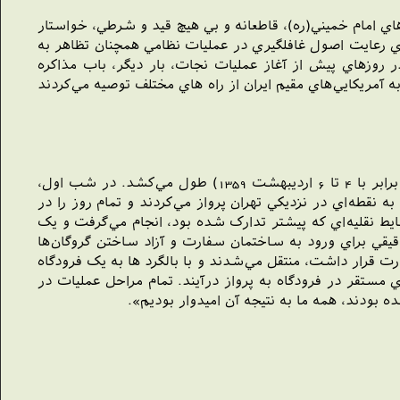
هدايت‌هاي امام خميني(ره)، قاطعانه و بي هيچ قيد و شرطي، خواستار
براي رعايت اصول غافلگيري در عمليات نظامي همچنان تظاهر به
روزهاي پيش از آغاز عمليات نجات، بار ديگر، باب مذاکره
ن به آمريکايي‌هاي مقيم ايران از راه هاي مختلف توصيه مي‌کردند
«برژينسکي» مي‌نويسد: «طرح عمليات که پس از هفته‌ها بررسي و تحليل تهيه شده بود، جمعا دو روز (از 24 تا 26 آوريل 1980 برابر با 4 تا 6 ارديبهشت 1359) طول مي‌کشد. در شب اول،
گيري شبانه به نقطه‌اي در نزديکي تهران پرواز مي‌کردند و تمام روز را در
ط نقليه‌اي که پيشتر تدارک شده بود، انجام مي‌گرفت و يک
قيقي براي ورود به ساختمان سفارت و آزاد ساختن گروگان‌ها
رت قرار داشت، منتقل مي‌شدند و با بالگرد ها به يک فرودگاه
ي مستقر در فرودگاه به پرواز درآيند. تمام مراحل عمليات در
 بودند، همه ما به نتيجه آن اميدوار بوديم».