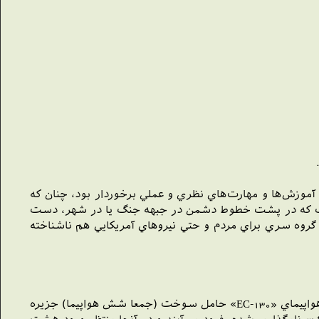
 آموزش‌ها و مهارت‌هاي نظري و عملي برخوردار بود، چنان که
ده است که در پشت خطوط دشمن در جبهه جنگ يا در شهر، دست
 گروه سري براي مردم و حتي نيروهاي آمريکايي هم ناشناخته
نام رمز مأموريت براي آزاد کردن گروگان‌ها «پنجه عقاب» و طرح آن از اين قرار بود: سه هواپيماي «MC-130» حامل نيروها و سه هواپيماي «EC-130» حامل سوخت (جمعا شش هواپيما) جزيره