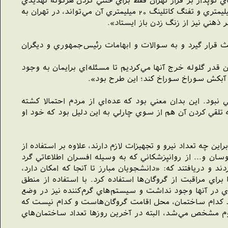
واز بالگردهاي توپدار بر فراز تهران فقط براي خنثي کردن هرگونه تهديدي
بود که دلتا قدرت مقابله با آن را نداشت. بعضي از ما در ويتنام با اين بالگردها کار کرده بوديم و مي‌دانستيم که خمپاره‌انداز 105 ميليمتري و تفنگ کاتلينگ 20 ميليمتري آن مي‌تواند، در تهران به
 ذهني نيز از زنگ زدن باز ايستاد».
قرار گيرد و به سوالات و ابهامات رئيس‌جمهوري و ديگران
 قدر گلوله خرج آنها مي‌کرديم تا مسئله‌اي برايمان به وجود
مثل آبکش سوراخ سوراخ کند؛ اين طرح بود».
ود. اين بدان معني بود که عده‌اي از مردم احتمالا کشته
ه تلقي کردن آن هم از سوي چارلي به اين دليل بود که خود او
ن چه تعداد نيرو و تجهيزات لازم دارند، علاوه بر استفاده از
ان و... از روانپزشکاني که به وسيله افسران اطلاعاتي گرد
ايد به 53 گروگان منزل و غذا داده مي‌شد، آغاز کردند و دريافتند که: «دانشجويان مبارز تا آنجا که امکان دارد،
راي مراقبت از گروگان‌ها استفاده کرد. با استفاده از منطق
ي در آنها وجود نداشت و سيستم‌هاي گرم‌کننده نيز در وضع
د کدام ساختمان، محل اقامت گروگان‌هاست و کدام نيست که
وم مشخص مي‌شد، البته در آخرين روزها تعداد ساختمان‌هاي