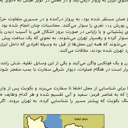
وي ايران به پرواز درمي‌‌آيند و در محلي در کوير طبس که «کوير 
خليج عمان مستقر شده بود، به پرواز درآمده و در مسيري متفاوت حرک
کوير شوند. بالگردها به محض ورود، سوختگيري کرده و نيروي يورش 118 نفري را سوار مي‌
راي پشتيباني و يا زاپاس در صورت بروز اشکال فني يا آسيب ديدن ي
ا را سوار کرده و رهسپار تهران مي‌شوند، به نحوي که يک ساعت پيش
ن مي‌شوند که همه اين محل‌ها از قبل به وسيله افرادي که داخل اير
د تهران شده بودند، ملاقات مي‌کنند.
و يک فولکس واگن مي‌آيند و يکي از اين وسايل نقليه، شش راننده و
 است در هنگام عمليات، ديوار شرقي سفارت با بمب منفجر شود، ب
 براي شناسايي از محل اختفا تا سفارت مي‌برند و بکويث پس از و
را که به عناصر قرمز، سفيد و آبي تقسيم شده و هر کدام وظايف خ
جلوداري سرهنگ بکويث که پيشتر مسير را شناسايي کرده، به تهران بروند.