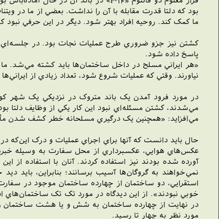
قرار معلوم دو فانتوم «F-14» در باند آن
ما کمک کند. روحيه افراد بهتر شود. ديگر در اين حرفي نبود ک
کشتن نيز جزو ضروري طرح عمليات نجات بود. در جلسه‌اي که
پاسخ داده شود.
«هر ايراني مسلح در داخل ساختمان‌ها بايد کشته مي‌شد. ما نم
نياورند. وقتي که عمليات شروع شود، تعداد زيادي از ايراني‌ها 
در مورد فرود آمدن يک باند متروک در نزديکي يک شهر کوچک
مي‌شدند، کشتن مسئله‌اي نبود اين کار يکي از وظايف دلتا بود
مي‌افزايد: «همچنين يک درگيري مسلحانه خطر کشف شدن مأمو
حال بايد دانست که آنها براي اجراي عمليات و درک اين‌که در و
عکس‌هاي هوايي، عکسبرداري از محل سفارت به وسيله خبرنگارا
نمي‌خواهند به گروگان‌ها آسيب برسانند؛ بنابراين، بايد ديد
استقرايي، دو ساختمان از چهارده ساختمان موجود در سفارت،
خوبي نبودند». از اين ديدگاه در مورد تک تک ساختمان‌هاي
در نهايت از چهارده ساختمان به شش و يا هشت ساختمان رسيد
مورد نظر به چهار تا رسيد.