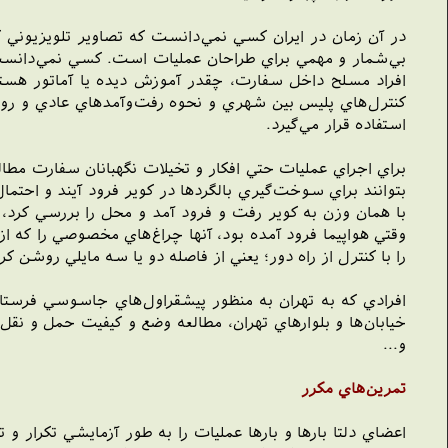
در آن زمان در ايران کسي نمي‌دانست که تصاوير تلويزيوني 
بي‌شمار و مهمي براي طراحان عمليات است. کسي نمي‌دانست که
افراد مسلح داخل سفارت، چقدر آموزش ديده يا آماتور هست
کنترل‌هاي پليس بين شهري و نحوه رفت‌وآمدهاي عادي و روزمر
استفاده قرار مي‌گيرد.
بتوانند براي سوخت‌گيري بالگردها در کوير فرود آيند و احتمال
با همان وزن به کوير رفت و فرود آمد و محل را بررسي کرد، 
را با کنترل از راه دور؛ يعني از فاصله دو يا سه مايلي روشن
افرادي که به تهران به منظور پيشقراول‌هاي جاسوسي فرستا
خيابان‌ها و بلوارهاي تهران، مطالعه وضع و کيفيت حمل و نقل 
و...
تمرين‌هاي مکرر
اعضاي دلتا بارها و بارها عمليات را به طور آزمايشي تکرار 