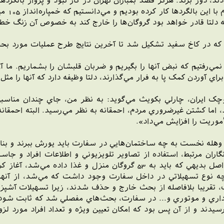
 در حال آماده‌باش بودند، دور بزند. هرگز قصد بمباران تهران در کار نبود و پر
ه دلتا قادر خواهد بود گروگان‌ها را خارج کند به خصوص آن زنگ خطر
 در کاخ سفيد تشکيل شد تا آخرين نتايج طرح عمليات مورد بحث 
ي‌رفتيم که نبض آنها را بگيريم و ضربان قلبشان را بشماريم. ما آن
براي آوردن کمک پا به فرار مي‌گذارند، دلتا وظيفه دارد که آنها را 
 ايران، چارلي بکويث مي‌گويد: به نظر من، جاي چندان مناسبي نب
، اما کشتن غيرضروري مردم، احمقانه به نظر مي‌رسيد. البته احمقان
ريت را افزايش مي‌داد».
هله نخست به چه ساختمان‌هايي در سفارت بايد يورش ببرند و بنابراي
ن مرتبط، استفاده از تصاوير تلويزيوني و اطلاعات افراد و جاسوس
آورده شده بودند نيز استفاده کردند. آنان با استفاده از اين اصل بديهي که ب
 چه نوع تسهيلاتي در داخل سفارت وجود داشت که مي‌شد، از آنها ب
 تقريبا بلافاصله از بحث خارج و حذف شدند، زيرا تسهيلات آشپز
 اداري و موتوري و... در سفارت، بحث‌هاي مفصلي شد که ثابت شو
ند و از آن پس بود که امکان تعيين ويژه و تعداد افراد مورد لز