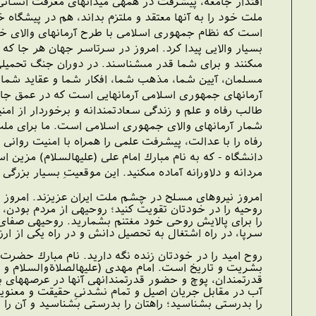
اقتدار جامعه، پيشرفت در همه‏ى ميدانهاى معرفت انسانى،
ملت خود را به آنها معتقد و ملتزم بداند، هم در پيشگاه
است كه نظام جمهورى اسلامى با طرح آرمانهاى والاى خ
بسيار والايى پيدا كرد. امروز در سرتاسر جهان هر جا كه
مى‏كنند و براى شما قدر مى‏شناسند. در دوران جنگ تحميل
مسلمان، آيين شما، مذهب شما، افكار شما و عقايد شما را
آرمانهاى جمهورى اسلامى آرمانهايى است كه در عمق جانِ هم
طالب رفاه و علم و زندگى سعادتمندانه و برخوردار از ام
شمار آرمانهاى والاى جمهورى اسلامى است. ما براى ملتِ خ
رفاه را با عدالت، پيشرفت علمى را همراه با امنيت روانى 
دانشگاه - كه به نام مبارك امام على (عليه‏السلام) مزين 
مردانه و دلاورانه آماده مى‏كنيد. اين موقعيتِ بسيار بزر
امروز نيروهاى مسلح در چشم ملت ايران عزيزند. امروز نير
روحيه را در خودتان تقويت كنيد؛ روحيه‏ى از مردم بودن
را براى پالايش روحى خود مغتنم بشماريد. روحيه‏ى صفاى
سرپا، در راه اشتغال به تحصيل دانش و در راه يكى از ارز
روح اميد را در خودتان زنده نگه داريد. نام مبارك حضرت
بشريت و تاريخ است. امام مهدى (عليه‏الصلاةوالسلام و ا
قدرتمندان، پوچ و حضور قدرتمندانه‏ى آنها در عرصه‏هاى
آب در مقابل جريان اصيل و تمام نشدنىِ حقيقت و معنوي
را بدرستى بشناسيد؛ راهتان را بدرستى بشناسيد و آن را ق