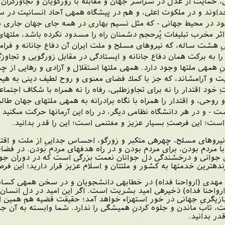
 حمايت از عدل در سراسر جهان و مقابله با زورگويان و تجاوزگران و
 خداوند و در ملكوت اعلى‏، و هم در پيشگاه همه‏ى آحاد انسانيت در
ود در محيط جهانى - كه مثل نسيم بهارى در همه جاى جهان جارى
 اثر مخرب تبليغات پُرحجم دشمنان راه را مسدود نكرده باشد، ملته
ىِ هشت ساله، كه نيروهاى مسلح و ملت ايران آن دفاع جانانه و فرا
 به بركت همان دفاع جانانه و ايستادگى در مقابل زورگويى و تجاوزگر
ه‏ى ملتها وجود دارد. همه‏ى ملتها استقلال و آزادى و رهايى از چمبر
نيت و آرامش‏اند، كه جز با كمك فضاى معنوى و روح لطيف دينى به هي
ود اقتدار را نه براى تجاوزطلبى، رفاه را نه همراه با شكاف اجتماع
و روحى، و اقتدار را همراه با نگاه برادرانه به همه‏ى ملتهاى جهان ط
است - و در هر دانشگاه نظامى ديگر، در راه اين آرمانها حركت مى‏كني
گى است؛ اين فرصتِ بسيار عزيز و مغتنمى است؛ اين را قدر بدانيد.
وهاى مسلح، چهره‏ى متكبر و زورگو، احساس جدايىِ از ملت و اقتدارِ
، با مردم بودن، براى مردم بودن و در راه هدفهاى مردم بودن. در 
 جوانى و درخشندگى دل جوانان نعمت بزرگى است كه در دوران جوانى 
نده‏ترين خدمتها به كشور و ملتتان و اسلام عزيز قرار داريد؛ اين ف
 مهدى (ارواحنا فداه) در خطابه‏ى دانشجويان و در سخن همه‏ى كسانى
رواحنا فداه) ذخيره‏ى اميد بشريت است. اگر اين اميد در دل انسان 
 بازيگرىِ جهانى در خور استهزاء خواهد آمد؛ حقيقت قضيه هم همين 
ت، تاب ماندن و جلوه كردنِ هميشگى را ندارد. شما وابسته به آن ج
در بدانيد.