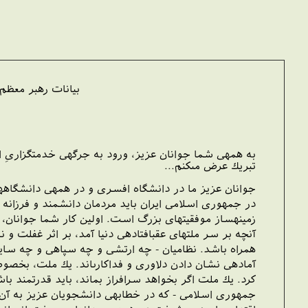
‏بيانات رهبر معظم
به همه‏ى شما جوانان عزيز، ورود به جرگه‏ى خدمتگزارى
تبريك عرض مى‏كنم...
جوانان عزيز ما در دانشگاه افسرى و در همه‏ى دانشگاه‏
در جمهورى اسلامى ايران بايد مردمان دانشمند و فرزان
زمينه‏ساز موفقيت‏هاى بزرگ است. اولين كار شما جوانان، 
آنچه بر سر ملتهاى عقب‏افتاده‏ى دنيا آمد، بر اثر غفلت
همراه باشد. نظاميان - چه ارتشى و چه سپاهى و چه ساير
آماده‏ى نشان دادن دلاورى و فداكارى‏اند. يك ملت، بخص
كرد. يك ملت اگر بخواهد سرافراز بماند، بايد قدرتمند ب
جمهورى اسلامى - كه در خطابه‏ى دانشجويان عزيز به آن 