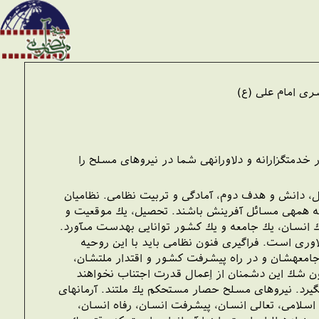
م على (ع)‏‏‏‏‏‏‏
متگزارانه و دلاورانه‏ى شما در نيروهاى مسلح را
ل، دانش و هدف دوم، آمادگى و تربيت نظامى. نظاميان
كه همه‏ى مسائل آفرينش باشند. تحصيل، يك موقعيت و
ك انسان، يك جامعه و يك كشور توانايى به‏دست مى‏آورد.
اورى است. فراگيرى فنون نظامى بايد با اين روحيه
امعه‏شان و در راه پيشرفت كشور و اقتدار ملتشان،
ون شك اين دشمنان از اِعمال قدرت اجتناب نخواهند
‏گيرد. نيروهاى مسلح حصار مستحكم يك ملتند. آرمانهاى
اسلامى، تعالى انسان، پيشرفت انسان، رفاه انسان،