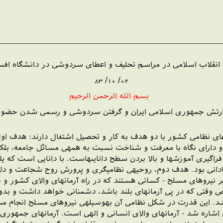
 انقلاب اسلامى در مراسم تحليف و اعطاى سردوشى در دانشگاه افسرى اما
02/ 10/ 83
بسم الله الرحمن الرحيم
ِ ارتش جمهورى اسلامى ايران و گرفتن سردوشى و رسمى شدن حضور خد
هاى نظامى كشور با دو هدف به كار و تحصيل اشتغال دارند: هدف او
ه و داراى نگاه با معرفت و شناخت نسبت به همه‏ى مسائل جامعه، بل
فراگيرى آموزشها و بالا بردن سطح دانايى‏هاست. با دانايى است كه ي
 و نادانى بود. هدف دوم، روحيه‏ى نظاميگرى و پرورش روح شجاعت و دل
 نيروهاى مسلح - كسانى هستند كه در راه آرمانهاى والاى كشور و ج
وص وقتى كه در پى آرمانهاى بلند باشد، دشمنانى خواهد داشت و بد
اشد. اين قدرت در شكل نظامى آن به‏وسيله‏ى نيروهاى مسلح انجام مى
اشاره شد - آرمانهاى والاى انسانى و الهى است. آرمانهاى جمهورى 