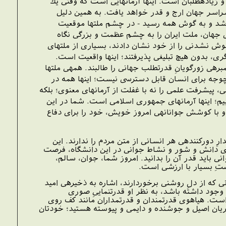
 زياده‏طلبان است. اينها آرمانهايى است كه وقتى يك
 سراسر جهان ارج و قدر خواهد يافت. به همين دليل
 شد و به گوش همه رسيد - در چشم ملتها موقعيت
اى جهان، ملت ايران را به چشم عظمت و بزرگى نگاه
موش نشدنى را از خود نشان دادند، بسيارى از ملتهاى
ى، بدون هيچ تبليغى پذيرفتند؛ اينها واقعيت است.
ه‏ى زورگويانِ قدرت‏طلب جهانى را طالبند. همه‏ى ملتها
چ‏وجه براى انسان قابل دسترسى نيست؛ اينها همه در
ى، پيشرفت علمى را نه با غفلت از آرمانهاى معنوى؛ بلكه
البيم؛ اينها آرمانهاى جمهورى اسلامى است. شما در اين
د و با كوشش جوانانه‏ى امروز خويش، خود را براى دفاع
 دوركننده‏ى هر انسانى از متن مردم را ندارند. اين
فضاى دانش و شور و نشاط جوانى در اين دانشگاه، فرصت
بايد قدر آن را بدانيد. امروز شما، جوان، سالم،
رصتِ بسيار با ارزشى است.
 كه از دلِ روشنى برخوردارند، اشاره به ذخيره‏ى اميد
وجود داشته باشد، به نظر او قدرت‏نمايىِ صورى
است. هياهوى قدرتمندان و قدرتمداران مانند كف روى
ريان اصيل و جوشنده و دايمى و پيوسته هستيد؛ خودتان