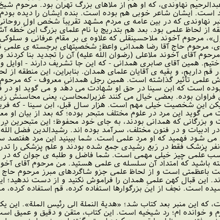
لرحیم نهاوندى، که او هم از ملاهاى بزرگ تهران بود. مرحوم شیخ م
ست. ایشان شاعر خوبى هم بوده است. بنده ایشان را دیده بودم و ب
اکبر نهاوندى که در بین عامه ى مردم مشهد تقریباً شخص اولِ رو
ه از لحاظ علمى بود. بعد هم بتدریج با نام علماى بزرگ این خطه آش
ل»، مرحوم آخوند ملاحسینقلى که علاوه ى بر مقام عرفانى و سلوکى
 مرحوم حاج آقا رضا همدانى واعظ؛ شخصیتهاى برجسته ى علمىِ نزد
قاى آخوند ملاعلى (رضوان اللَّه علیه) آن را تجدید بنا کردند و در 
یم. همین آقاى صابرى همدانى - که این جا تشریف دارند - اوایل ور
در قم داریم، و بقیه ى آقایان علماى همدان. بنابراین، این منطقه از 
ش علمى تأثیر گذاشته است. همین رجل همدانىِ معروف - که مرحوم اب
وده است که ابن سینا در حق او شهادت مى دهد و مى گوید او در ف
راوان بوده. بعضى خیال مى کنند غزیرالمحاسن، یعنى محاسنش زیاد بو
د؛ لیکن این شخصیت خیلى مهم است. هزار سال قبل، ابن سینا - که فر
ى گوید این مرد در علوم مختلف متبحر بوده؛ که بعد از بیان او 
و بزرگانى که همدانى بودند، به جاى خود محفوظ؛ این متبحرین در ف
 ادبیات و در فنون مختلف، سرآمد بوده اند. رشیدالدین فضل اللَّ
 مى شود فهمید که او مرد علمى است. شما ببینید این مرد هفتصد 
د نفر پزشک فقط در رَبع رشیدى جمع شده بودند و علم پزشکى را 
ى نسب علمى چیز خیلى مهمى است. شما فاضل و طلبه ى جوان که در ح
ته باشید که امتداد آن سلسله ى علمى هستید. من مرحوم آقاى آخوند
ت باعظمتى است و از لحاظ علمى جزو شاگردهاى مبرز مرحوم حاج 
د. این قبال کهن علمىِ همدان را فراموش نکنید و از دست ندهید؛ 
یده است. نجف از این بزرگوارها استفاده کرده، قم استفاده کرده، مش
که این منبر بعد کتاب شد؛ «هدیة النملة الى رئیس الملة». این یک 
رم و خوانده ام؛ رد شیخیه است. این کتاب، متقن و دقیق و عمیق است.