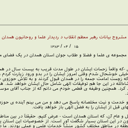
مشروح بیانات رهبر معظم انقلاب د ردیدار علما و روحانیون همدان
15 / 04 / 1383
ه مجموعه ى علما و فضلا و طلاب جوان استان همدان در یک فضاى معن
-که واقعاً زحمات ایشان در طول مدت قریب به بیست سال در همد
لى خوشحال شدم وقتى امروز ایشان را در بدو ورود زیارت کردم و دید
که زحمت امامت جمعه را در همدان قبول کردند و به تلاش حوزوىِ
اءاللَّه در این جا هم توفیقات الهى شامل حال ایشان خواهد شد.
د کرد. همچنین وظیفه ى قطعى خودم مى دانم که از جناب آقاى مو
.
و خدمت و نیت مخلصانه پاسخ مى دهد و من مى بینم آینده ى حوزه ى
هاى قبل از ایشان را به فضل الهى باز خواهد یافت.
عام آن، که استان همدان است - عرض کنیم. حقیقتاً در بین مناط
ناگون در این استان بسیار شگفت آور است. از خصوصیات این استان
نطقه در مناطق مختلف کشور منشأ خدمات علمى و عملى بودند. ما در