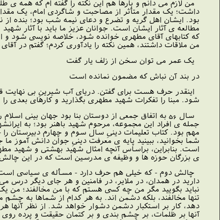
من لازم مى دانم و بارها هم این نکته را گفته ام که همه ى ط
داشت؛ یک مقدار متأثر از مصاحبت و شاگردى امام، یک مقدار
بود. ایشان اهل گریه و تضرع و دعاى نیمه شب بود؛ بنده از ن
مطالعه ى آثار ایشان است. جوانان عزیز ما باید با آثار شهید
که کتابهاى آقاى مطهرى خوانده شود، خلاصه نویسى شود و امت
من ملاقات داشتند، همین نکته را یادآورى کردم؛ گفتم در آق
یک عمر مى توان سخن از زلف یار گفت
در بند آن نباش که مضمون نمانده است
اینقدر حرف هست براى گفتن. دریاى آب شیرینِ بى نهایت قرآ
شود. مبنا را تفکرات شهید مطهرى بگذارید و کارهاى بعدى را رو
سال 56 به اتفاق جمعى از دوستان بنا بود جهان بینى اسلا
جمله ى افراد این مجموعه، مرحوم شهید باهنر بود؛ به ایرانش
مهم بود. کتاب تعلیمات دینىِ سال سوم و چهارم دبیرستان را 
شما بخوانید، ببینید پایه ى معرفت دینىِ جوان دانش آموز ما
است. بنابراین، براساس آنچه امثال شهید بهشتى و شهید مطهر
ى بزرگان حوزه ها و وظیفه ى مدرسین است که در این چالش، ف
چالش دوم - که خیلى هم حرف دارد - مسأله ى سیاسى است. ش
دارید در همدان، در ملایر، در فامنین و هر جاى دیگر درس مى
نباید بگویید مگر من چه کسى هستم که با من مخالفند؛ من ی
تنها مخالفند، بلکه دشمن اند. به هر کدام از شماها به چشم م
دهد، کار بر استکبار دشمن دشوار خواهد شد. از نظر آنها هر 
آنها بر ظلمات، بر چشم بندى و بر کتمان حقیقت و پرده روى ک