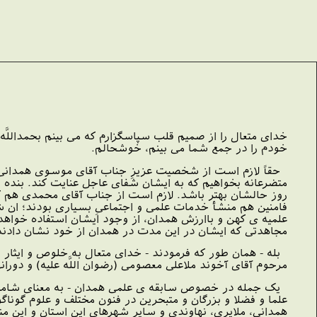
خداى متعال را از صمیم قلب سپاسگزارم که مى بینم بحمداللَّ
خودم را در جمع شما مى بینم، خوشحالم.
حقاً لازم است از شخصیت عزیزِ جناب آقاى موسوى همدانى 
متضرعانه بخواهیم که به ایشان شفاى عاجل عنایت کند. بنده خی
روز حالشان بهتر باشد. لازم است از جناب آقاى محمدى هم 
فامنین هم منشأ خدمات علمى و اجتماعىِ بسیارى بودند؛ ان ش
علمیه ى کهن و باارزش همدان، از وجود ایشان استفاده خواه
مجاهدتى که ایشان در این مدت در همدان از خود نشان دادند
بله - همان طور که فرمودند - خداى متعال به خلوص و ایثار 
مرحوم آقاى آخوند ملاعلى معصومى (رضوان اللَّه علیه) و دوران
یک جمله در خصوص سابقه ى علمى همدان - به معناى شامل و 
علما و فضلا و بزرگان و متبحرین در فنون مختلف و علوم گو
همدانى، ملایرى، نهاوندى و سایر شهرهاى این استان و این م