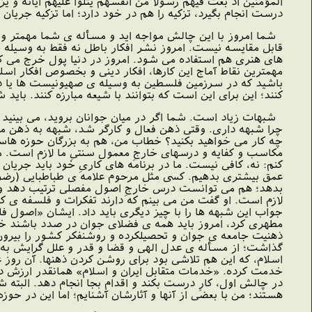
المؤمنین اذ بعث فیهم رسولا من انفسهم یتلوا علیهم ایاته و ی
درست انجام بگیرد، تزکیه را هم در خود دارد؛ اما تزکیه جریا
شما امروز با این چالش مواجه اید و مسأله ى شما مهمتر و د
قابل مقایسه نیست. امروز نشر افکار باطل نه فقط به وسیله ى اب
هاى هنرى هم استفاده مى شود. امروز در دنیا پول خرج مى کنند 
مهمترین نقاط آماج این کارها، افکار دینى و بخصوص افکار ا
باشید که در سرزمین فلسطین به وسیله ى صهیونیست ها یا د
کنند؛ این براى این است که بتوانند با شیعه مبارزه کنند. باید شی
شبهات زیاد است. شما اگر در میان جوانان بروید، مى بینید ج
چرا شبهه دارى. وقتى ذهن فعال و کارگر شد، شبهه به ذهن مى
چه کار مى خواهید بکنید؟ خطاب من، هم به بزرگان حوزه هاست
مکاسب و کفایه و درسهاى خارجِ معمول سنتىِ ما لازم است. من
کنم: نه، کافى نیست. ما در برنامه هاى کارىِ خود باید جریان
عمق بیشترى بدهیم. کسى مثل مرحوم علامه ى طباطبایى (رضوان
بدهد؛ هم مى توانست درس خارجِ اصول مفصلى ترتیب دهد و فضلا
لازم است. او گفت من مى بینم که دارند تفکرات و فلسفه ى کا
جواب این شبهه ها را با چیز دیگرى باید داد. ایشان «اصول 
مطهرى کرد، امروز باید همه ى فضلاى جوان در صدد باشند خود 
ذهنیت جامعه ى جوان و تحصیلکرده و روشنفکر کشور را بیرون ک
گذاشت؛ از مسأله ى عدل الهى و قضا و قدر و علل گرایش به م
اسلام، که این هم تلاشى بود براى روشن کردن ذهنها. آن روز عد
خدمت کرده. «خدمات متقابل ایران و اسلام» همانقدر ارزش
در چالش اول، کارِ درست بکند و اقدام بجا انجام دهد. البته
هستند؛ من با بعضى از آنها و آثارشان آشنایم؛ اما این در حوز