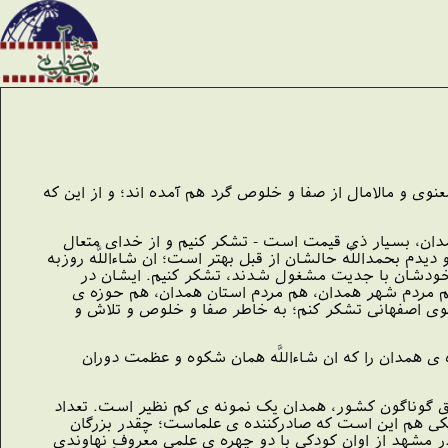
وى و مالامال از صفا و خلوص گرد هم آمده اند؛ و از این که
ان، بسیار ذى قیمت است - تشکر کنیم و از خداى متعال
م بحمداللَّه حالشان از قبل بهتر است؛ ان شاءاللَّه روزبه
 خودشان با جدیت مشغول شدند، تشکر کنیم. ایشان در
 هم مردم شهر همدان، هم مردم استان همدان، هم حوزه ى
سوى اصفهانى تشکر کنم؛ به خاطر صفا و خلوص و تلاش و
 همدان را که ان شاءاللَّه همان شکوه و عظمت دوران
ق گوناگون کشور، همدان یک نمونه ى کم نظیر است. تعداد
 یکى هم این است که صادرکننده ى علماست؛ چقدر بزرگان
 مشهد از اوان کودکى با دو چهره ى علمىِ معروفِ نهاوندى