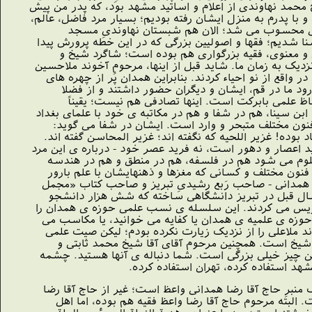
حمد نهاوندى از اَعلام و اساتید مشهد بود، که پدر من پیش
ا پدرم به منزل ایشان رفته بودیم؛ بسیار مرد فاضل، عالم،
حانى محسوب مى شد؛ الان هم شبستان نهاوندىِ مسجد
نا شدیم؛ فقها و اصولیین بزرگى که در این خطه پرورش پیدا
 و معنوى، فقیه بزرگوارى هم بوده است؛ شاگرد شیخ و
یک به زمان ما. شاید قبل از اینها، مرحوم آخوند ملاحسین
واقع از نو احیاء کردند. بنابراین همدان پُر از چهره هاى
ود ما در قم، ایشان و دیگران حضور داشتند و از فضلا
لحاظ علمى بابرکت است. اینها تصادفى هم نیست؛ یقیناً
ن سینا، هم در شفا و هم در مکاتبه ى خود با علماى بغداد
نون مختلف متبحر و وارد است. ایشان در شفا مى گوید:
ده! غزیر اللحیه که نگفته اند؛ غزیر المحاسن گفته اند.
ید اعصار و دهور است، نه فرید عصر خود - درباره ى این مرد
معلوم مى شود هم در فلسفه، هم در منطق و هم در هندسه
نون مختلف و کسانى که مغزها و ذهنهایشان با علم بارور
ه همدانى - صاحب رَبع رشیدىِ تبریز و صاحب کتاب «مجمل
سال قبل در تبریز دانشگاهى ساخته که شش هزار دانشجو
تدریس مى کردند. این سلسله ى نسب علمى حوزه ى همدان را
وزه ى علمیه ى همدان یا کفایه مى خوانید، یا مکاسب مى
 ملاعلى را از نزدیک زیارت نکرده بودم؛ لیکن صیت علمى
شیخ است. همچنین مرحوم آقاى آقا شیخ محمد ثابتى و
این چیز خیلى بزرگى است. شما دنباله ى آنها هستید. چشمه
هد استفاده کرده، تهران استفاده کرده.
منبرِ حاج آقا رضا همدانى واعظ است؛ غیر از حاج آقا رضا
 البته مرحوم حاج آقا رضا واعظ فقیه هم بوده، اما اهل