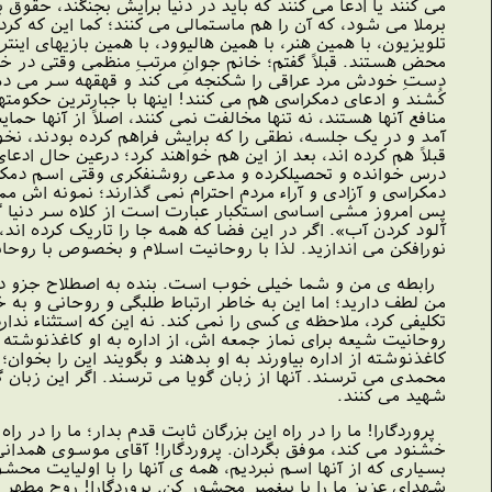
مى کنند یا ادعا مى کنند که باید در دنیا برایش بجنگند، حق
برملا مى شود، که آن را هم ماستمالى مى کنند؛ کما این که کردند
تلویزیون، با همین هنر، با همین هالیوود، با همین بازیهاى اینت
محض هستند. قبلاً گفتم؛ خانم جوانِ مرتبِ منظمى وقتى در خیاب
دستِ خودش مرد عراقى را شکنجه مى کند و قهقهه سر مى دهد
کُشند و ادعاى دمکراسى هم مى کنند! اینها با جبارترین حکو
آمد و در یک جلسه، نطقى را که برایش فراهم کرده بودند، نخواند
قبلاً هم کرده اند، بعد از این هم خواهند کرد؛ درعین حال ادع
درس خوانده و تحصیلکرده و مدعى روشنفکرى وقتى اسم دمکراسى 
دمکراسى و آزادى و آراء مردم احترام نمى گذارند؛ نمونه ا
پس امروز مشى اساسى استکبار عبارت است از کلاه سر دنیا گذاش
آلود کردن آب». اگر در این فضا که همه جا را تاریک کرده اند
نورافکن مى اندازید. لذا با روحانیت اسلام و بخصوص با رو
رابطه ى من و شما خیلى خوب است. بنده به اصطلاح جزو دستگ
من لطف دارید؛ اما این به خاطر ارتباط طلبگى و روحانى و 
تکلیفى کرد، ملاحظه ى کسى را نمى کند. نه این که استثناء ندا
روحانیت شیعه براى نماز جمعه اش، از اداره به او کاغذنوشت
کاغذنوشته از اداره بیاورند به او بدهند و بگویند این را بخوان
محمدى مى ترسند. آنها از زبان گویا مى ترسند. اگر این زبان
شهید مى کنند.
پروردگارا! ما را در راه این بزرگان ثابت قدم بدار؛ ما را در را
خشنود مى کند، موفق بگردان. پروردگارا! آقاى موسوى همدانىِ
بسیارى که از آنها اسم نبردیم، همه ى آنها را با اولیایت محش
شهداى عزیز ما را با پیغمبر محشور کن. پروردگارا! روح مطهر