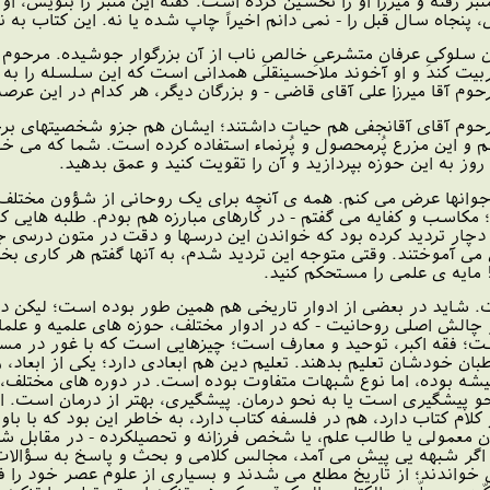
 رفته و میرزا او را تحسین کرده است. گفته این منبر را بنویس، او 
پنجاه سال قبل را - نمى دانم اخیراً چاپ شده یا نه. این کتاب به
وکىِ عرفان متشرعىِ خالصِ ناب از آن بزرگوار جوشیده. مرحوم آقا
ربیت کند و او آخوند ملاحسینقلى همدانى است که این سلسله را به 
حوم آقا میرزا على آقاى قاضى - و بزرگان دیگر، هر کدام در این عرصه
وم آقاى آقانجفى هم حیات داشتند؛ ایشان هم جزو شخصیتهاى برجس
و این مزرع پُرمحصول و پُرنماء استفاده کرده است. شما که مى خو
 روز به این حوزه بپردازید و آن را تقویت کنید و عمق بدهید.
جوانها عرض مى کنم. همه ى آنچه براى یک روحانى از شؤون مختلف 
سب و کفایه مى گفتم - در کارهاى مبارزه هم بودم. طلبه هایى که ب
 دچار تردید کرده بود که خواندن این درسها و دقت در متون درسى چ
مى آموختند. وقتى متوجه این تردید شدم، به آنها گفتم هر کارى بخوا
! مایه ى علمى را مستحکم کنید.
 شاید در بعضى از ادوار تاریخى هم همین طور بوده است؛ لیکن در 
ش اصلى روحانیت - که در ادوار مختلف، حوزه هاى علمیه و علماى ما
نیست؛ فقه اکبر، توحید و معارف است؛ چیزهایى است که با غور در مس
اطبان خودشان تعلیم بدهند. تعلیم دین هم ابعادى دارد؛ یکى از ابعاد
یشه بوده، اما نوع شبهات متفاوت بوده است. در دوره هاى مختلف، 
نحو پیشگیرى است یا به نحو درمان. پیشگیرى، بهتر از درمان است. این
م کتاب دارد، هم در فلسفه کتاب دارد، به خاطر این بود که با باور 
معمولى یا طالب علم، یا شخص فرزانه و تحصیلکرده - در مقابل شبه
ند؛ اگر شبهه یى پیش مى آمد، مجالس کلامى و بحث و پاسخ به سؤالات
واندند؛ از تاریخ مطلع مى شدند و بسیارى از علوم عصر خود را فرا مى گ