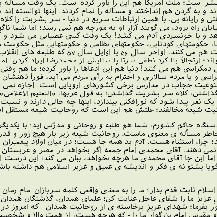
وق بشر است؛ ملت امریکا هم این را باور کرده است. یک وقت مسأله 
 و به گردنِ هم انداختند و مسأله را تمام کردند. اینها توانسته اند ب
رنتى و رایانه یى، با همین ارتباطات سریع در دنیا - سر بشریت را کلاه
ان راه برود، مى گویند آزار او به مورچه هم نمى رسد؛ اما شما ناگها
 و با خونسردى آدم مى کُشد! یک وقت کسى عصبانى مى شود و آدم 
متها، حکومتهاى کودتایى، حکومتهاى نظامى و حکومتهایى مثل حکومت 
منافع آنها هستند، نه تنها مخالفت نمى کنند، اصلا
؛ ارتجالاً بنا کرد نطقى سرتا پا ستایش از محمدرضا ایراد کردن. امر
اى دمکراسى هم مى کنند! دنیا هم این ادعاها را باور کرده؛ ما هم وق
و یا مردم سالارى و احترام به رأى مردم مى آید، فوراً ذهنشان به 
ش ممنوعیت حجاب در مدارس برخى کشورهاى اروپایى است. اجازه نمى
تن، کلاه سر بشریت گذاشتن؛ به قول عربها: «التعتیم الاعلامى»؛ یع
، یک نفر پیدا شود که نورافکنى بیندازد، اینها چه حالى دارند و ن
حانیت شیعه مخالفند؛ علتش هم این است که روحانیت شیعه مستقل 
اه حاکم کشورم، شما هم طلبه و روحانى و مدرّس اید؛ با یکدیگر 
به خاطر مسأله ى معنوى ماست. روحانیت شیعه زیر بار هیچ زور و 
رد؛ چرا، استثناء هست. آدم بد همه جا هست؛ در میان اولاد پیغمبران
ه نمى دهند. آقاى محمدىِ امام جمعه اگر بخواهد در مصر و عربستان
؛ اما این جا آقاى محمدىِ ما هرچه بخواهد، بیان مى کند؛ این درست اس
 گویا پشتوانه ى فکر و اندیشه ى عمیق و غزیر اسلامى هم داشته با
ه اسلام ثابت قدم بدار؛ ما را به معناى واقعى کلمه سربازان امام زمان 
 عزیز ما را شفاى عاجل عنایت کن؛ علماى همدان، گذشتگان همدان، 
ور بفرما؛ شهداى عزیزِ برخاسته ى از روحانیت همدان - که امروز در 
 و مقدس امام بزرگوار ما را - که هرچه هست، از همت والا و شخصیت