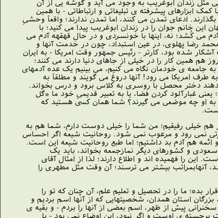
یى مثل زندان ابوغریب به وجود مى آید و گوشه یى از آن
ا کمک ابزارهاى پیشرفته ى تبلیغاتى و ارتباطاتى - با همین
 بگذارند. ادعاى تمدن مى کنند، اما تمدن ندارند؛ واقعاً وحشىِ
ن این خانم جوان را در زندان ابوغریب پیدا مى کنید؛ با
مى کُشد؛ نه، اینها با خونسردى و در حال قهقهه آدم مى
محمد رضا پهلوى، در عین استبداد، چون در خدمت آنها و
ً از آنها حمایت هم مى کنند. اواخر سال 56 یا اوایل سال 57 که طلیعه هاى انقلاب آشکار شده بود، کارتر - رئیس جمهور وقت امریکا - به ایران
وز هم همین کار را در خیلى از جاهاى دنیا دارند مى کنند؛
تى به جامعه ى خودمان نگاه مى کنیم، مى بینیم یک عده آدمهاى
طرف امریکا مى رود! آنها دروغ مى گویند و مطلقاً به
 دهند دختر محصل با روسرى به کلاس برود و درس بخواند.
نى غبارآلود کردن فضا، یا به تعبیر قدیمىِ خود ما «گل
سبت به او چه موضعى مى گیرند؟ شما همان کسى هستید که
است.
هم خیلى رفیقیم؛ من شما را خیلى دوست دارم، شما هم به
قدرتى نمى رود و مرعوب نمى شود. روحانیت شیعه اگر احساس
 و ائمه هم آدم بد داشتیم؛ اما طبع روحانیت شیعه این است.
 سعودى و کشورهاى دیگر نمازجمعه بخواند، باید یک
ت. این را فهمیده اند و اطلاع دارند؛ لذا از امثال آقاى
شد، آنهابمراتب بیشتر مى ترسند؛ آن وقت مثل مطهرى را
قرار بده؛ ما را در تحصیل و تعلیم علم، آن چنان که تو را
بزرگان استان همدان، شخصیتهایى که از آنها اسم بردیم و
سخنرانى پیش از ظهر، اسم بعضى از آنها را بردم - و بقیه ى
 برجسته ى اوست و اگر نبود، این اوضاع نمى بود - با