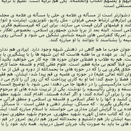
زکّیهم و یعلّمهم الکتاب والحکمة». یکى هم تزکیه است. تعلیم با تزک
ن مستقلى است.
شوارتر است از مسأله ى علامه ى حلى یا مسأله ى علامه ى مجلسى ی
زارهاى ارتباط جمعىِ فراوان - مثل رادیو، تلویزیون، اینترنت و انوا
و فیلمهاى گران قیمت مى سازند، براى این که غیرمستقیم فکرى را وار
سلامى است. البته بعد از برپا شدن جمهورى اسلامى، بخصوص افکار 
ر امریکا کنفرانس هاى شیعه شناسى تشکیل مى شود و کسانى روى آر
عه را بشناسند تا بتوانند با او مبارزه کنند.
وان خوبِ ما هم گاهى در ذهنش شبهه وجود دارد. ایرادى هم ندارد؛ 
 آید. بر عهده ى ما طلبه هاست که این شبهه ها را با پیشگیرى یا 
، هم به طلاب و فضلاى جوان حوزه ها: چه کار مى خواهید بکنید؟ در
 قبلاً گفتم بى مایه فطیر است. علوم عقلى کلام و فلسفه حتماً لا
 خلّاق فکرى یى را که در حوزه هاى ما بحمداللَّه از دوره ى قبل ا
 اللَّه تعالى علیه) در حوزه ى علمیه ى قم پیدا شد؛ ایشان، هم 
 را جمع کند؛ اما او به کارى پرداخت که آن روز آن را لازم مى دا
ذب مارکسیستى را در ذهنها جا مى دهند؛ نمى شود با توضیح المسائ
فلسفه و روش رئالیسم» را نوشت. یکى از تربیت شده هاى او مرحوم 
را براى آن آماده کنند؛ و اگر آماده هستند، اقدام کنند. شهید مط
شید و آنها را با تفکر اسلامى و فلسفه ى اسلامى و منطق قرآنى من
ادیگرى بگیرید - که مسائل، بیشتر ذهنى و عقلى است - تا مسائل مر
ه یى با گرایشِ ایران مدارى مى خواستند با اسلام مبارزه کنند؛ ایش
 دارد که کتاب «عدل الهى» شهید مطهرى. مرحوم شهید مطهرى نمون
 شبیه ایشان باز هم داشتیم و بحمداللَّه امروز هم داریم. امروز د
ه هاى ما باید به صورت یک جریان اصیل دربیاید. همه باید خود را با 