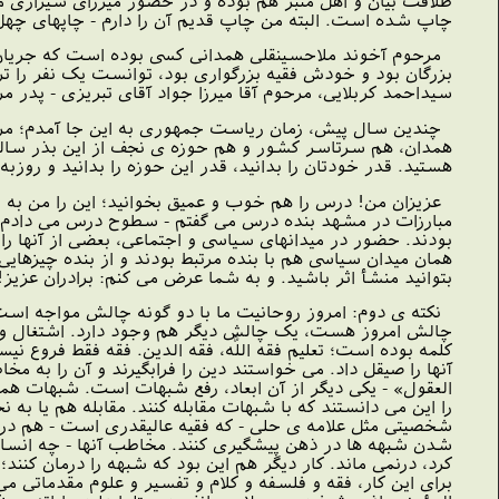
طلاقت بیان و اهل منبر هم بوده و در حضور میرزاى شیرازى منبر
چاپ شده است. البته من چاپ قدیم آن را دارم - چاپهاى چهل، 
مرحوم آخوند ملاحسینقلى همدانى کسى بوده است که جریان سل
بزرگان بود و خودش فقیه بزرگوارى بود، توانست یک نفر را ت
سیداحمد کربلایى، مرحوم آقا میرزا جواد آقاى تبریزى - پدر مر
چندین سال پیش، زمان ریاست جمهورى به این جا آمدم؛ مرح
همدان، هم سرتاسر کشور و هم حوزه ى نجف از این بذر سالم 
هستید. قدر خودتان را بدانید، قدر این حوزه را بدانید و روزبه
عزیزان من! درس را هم خوب و عمیق بخوانید؛ این را من به 
مبارزات در مشهد بنده درس مى گفتم - سطوح درس مى دادم؛ مکا
بودند. حضور در میدانهاى سیاسى و اجتماعى، بعضى از آنها را
همان میدان سیاسى هم با بنده مرتبط بودند و از بنده چیزهایى 
بتوانید منشأ اثر باشید. و به شما عرض مى کنم: برادران عزیز
نکته ى دوم: امروز روحانیت ما با دو گونه چالش مواجه است.
چالش امروز هست، یک چالش دیگر هم وجود دارد. اشتغال و چال
کلمه بوده است؛ تعلیم فقه اللَّه، فقه الدین. فقه فقط فروع 
آنها را صیقل داد. مى خواستند دین را فرابگیرند و آن را به مخ
العقول» - یکى دیگر از آن ابعاد، رفع شبهات است. شبهات هم
را این مى دانستند که با شبهات مقابله کنند. مقابله هم یا به 
شخصیتى مثل علامه ى حلى - که فقیه عالیقدرى است - هم در کلا
شدن شبهه ها در ذهن پیشگیرى کنند. مخاطب آنها - چه انسان 
کرد، درنمى ماند. کار دیگر هم این بود که شبهه را درمان کن
براى این کار، فقه و فلسفه و کلام و تفسیر و علوم مقدماتى مى خ