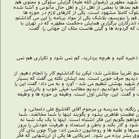
م شهید مطهرى (رضوان اللَّه علیه) گرایش سلوکى و معنوى هم
هم بعدها با بعضى از اهل دل و اهل حال مأنوس و آشنا شده
وک کاملاً مشهود است. یکى از کارهاى لازم در حوزه ها
م را بنویسم، بلاشک یکى از مواد برنامه را این مى گذاشتم
 اندرکاران برگزارى همایش «حکمت مطهر» که در تهران با
ت که گردونه ها و گیتى هاست ملک آن جهانى را. گفت:
یره کنید و هرچه بردارید، کم نمى شود و تکرارى هم نمى
جمع تقریباً متلاشى شد؛ لیکن بنا گذاشتیم کار را انجام دهیم. از
ید. دیدیم حرف خوبى است. بعد ایشان نکته یى گفت که بسیار
م شهید بهشتى تنظیم مى شد - آورد و به من داد؛ گفت این را
د. کتاب را خواندیم، دیدیم مطالب خیلى خوب و باارزشى
شت و گفت. این، چالش اول است. وظیفه ى حوزه ها و وظیفه
گنه، یا مدرسه ى مرحوم آقاى آقاشیخ على دامغانى، و
ن عظمتِ ظاهرى بشود و بگویند اینها با شما مخالفند، شما
هم بگویم این فکر اشتباه است. اینها با یک یک شما نه
ل شود و کار بکند و باطن و استعداد و ظرفیت خودش را بروز
سرها و طلبه ها و روحانیون دشمن اند؛ چرا؟ چون بناى کار
ق بشر برده مى شود. امریکایى ها یکى از ارزشهایى که فکر