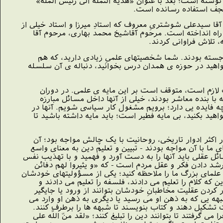
نوشته است؛ بعد با عنوان «هدیة النملة الى رئیس الملة»
 نجف استفاده رسانده است.
 سیدعلى شوشترىِ معروف که استادِ میرزا و استاد خیلى از
راه انداخته است. مرحوم آقاشیخ محمد بهارى، مرحوم آقا
، تلاش فراوانى کردند.
ته بودند. شما شخصیتهاى علمىِ زیادى دارید، که هم
اهید در حوزه ى همدان درس بخوانید، دنباله ى آن سلسله
لازم است، متوقف است بر این مایه ى علمى. در دوران
ا بنده معاشر بودند، خیلى از آنها داخل مسائل مبارزه
ه فایده یى دارد؛ برویم مشغول کار سیاسى شویم. آنها در
هید بکنید، بى مایه فطیر است؛ باید مایه داشته باشید تا
اکثر ادوار تاریخى، روحانیت با یک چالش مواجه بود؛ آن
 با آن مواجه بودند - تبیین و تعلیم دین به معناى واسع
ائل عقلى باید آنها را به دست آورد و فهمید و با تهذیب نفس
، رشد دادن فکر و عقل مردم است - که «و یثیروا لهم دفائن
علماى بزرگ ما را ملاحظه کنید؛ یکى از مسؤولیتهاى خودشان
 که کلام را تعلیم مى دادند، فلسفه را تعلیم مى دادند و
کردن عقلیت مخاطبانِ خودشان بتوانند از ورود یا جایگیر
ه یى که به ذهن او مى رسید یا دیگرى به ذهن او وارد مى
 تشکیل دهند و کتاب بنویسند تا شبهه ها را برطرف کنند.
رفتند تا بتوانند دین را تبلیغ کنند؛ «لقد منّ اللَّه على