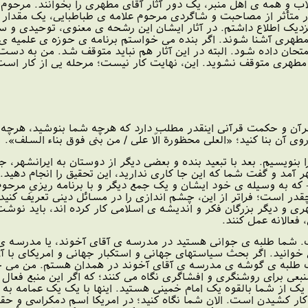
لاب و همه ى اهل منبر، یک دور آثار آقاى مطهرى را بخوانند. مرحو
 متأثر از مصاحبت و شاگردى مرحوم علامه ى طباطبایى، یک مقدار 
زدیک اطلاع داشتم. در آثار ایشان این رشحه ى معنوى، توحیدى و سل
 مطهرى آشنا شوند. اگر بنده مى خواستم برنامه ى حوزه ى علمیه ى ق
حان داده شود. البته در این آثار هم نباید متوقف شد. من به دست
اى مطهرى متوقف نشوید. این، نهایت کار نیست؛ مرحله یى از کار اس
ن و حکمت قرآنى اینقدر مطلب دارد که هرچه شما بنوشید، هرچه ذخ
ى آن بنا کنید؛ «العلى محظورة الّا على / من بنی فوق بناء السلف».
م را بنویسیم. بعد با تبعید بنده و بعضى دیگر از دوستان به ایرانشهر، 
هر آمد و گفت شما که این جا کارى ندارید، این تحقیق را انجام ده
- که به وسیله ى خود ایشان و یک جمع دیگر و با برنامه ریزىِ مرحو
 چقدر است؛ فراتر از این، چشم اندازى را در مسائل دینى تعریف کنی
ى و دیگر بزرگان فکر و اندیشه ى اسلامى کار کرده اند، باید نو
عالانه عمل کنند.
ما طلبه ى جوانى هستید در مدرسه ى آقاى آخوند، یا مدرسه ى زن
 خوانید. اگر بحث سیاستهاى جهانى و استکبار جهانى و امریکاى با آ
ک طلبه ى گوشه ى مدرسه ى آقاى آخوند در همدان هستم. من مى خوا
نبعى براى روشنگرى و افشاگرى نگاه مى کنند؛ که اگر این منبع فعا
یک از شما بالقوه یک امام خمینى هستید. اینها با یک یک عمامه به 
ار کشیدن است. الان شما نگاه کنید؛ در امریکا اسم دمکراسى و حقو