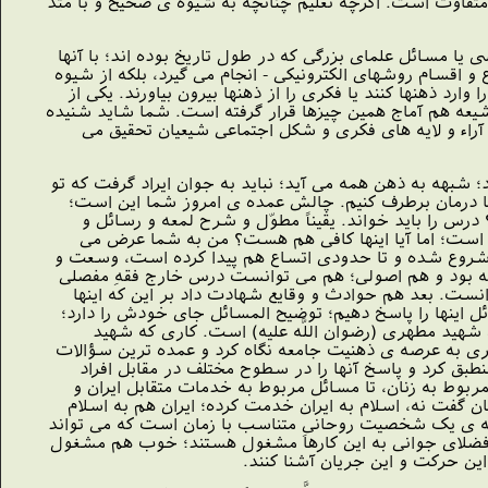
یه متفاوت است. اگرچه تعلیم چنانچه به شیوه ى صحیح و با متد
ا مسائل علماى بزرگى که در طول تاریخ بوده اند؛ با آنها
ع و اقسام روشهاى الکترونیکى - انجام مى گیرد، بلکه از شیوه
د ذهنها کنند یا فکرى را از ذهنها بیرون بیاورند. یکى از
شیعه هم آماج همین چیزها قرار گرفته است. شما شاید شنیده
اء و لایه هاى فکرى و شکل اجتماعى شیعیان تحقیق مى
شبهه به ذهن همه مى آید؛ نباید به جوان ایراد گرفت که تو
با درمان برطرف کنیم. چالش عمده ى امروز شما این است؛
س را باید خواند. یقیناً مطوّل و شرح لمعه و رسائل و
زم است؛ اما آیا اینها کافى هم هست؟ من به شما عرض مى
ز ما شروع شده و تا حدودى اتساع هم پیدا کرده است، وسعت و
فقیه بود و هم اصولى؛ هم مى توانست درس خارج فقهِ مفصلى
نست. بعد هم حوادث و وقایع شهادت داد بر این که اینها
ل اینها را پاسخ دهیم؛ توضیح المسائل جاى خودش را دارد؛
شهید مطهرى (رضوان اللَّه علیه) است. کارى که شهید
هرى به عرصه ى ذهنیت جامعه نگاه کرد و عمده ترین سؤالات
طبق کرد و پاسخ آنها را در سطوح مختلف در مقابل افراد
بوط به زنان، تا مسائل مربوط به خدمات متقابل ایران و
ان گفت نه، اسلام به ایران خدمت کرده؛ ایران هم به اسلام
ه ى یک شخصیت روحانىِ متناسب با زمان است که مى تواند
ر قم فضلاى جوانى به این کارها مشغول هستند؛ خوب هم مشغول
این حرکت و این جریان آشنا کنند.