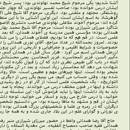
آشنا شدیم؛ یکى مرحوم شیخ محمد نهاوندى بود؛ پسر شیخ عبدا
ایشان درس خوانده بود؛ صاحب تفسیر نهاوندى، که چهار جلد ا
روشنفکر، مجتهد و متفننى بود. دیگرى، مرحوم آقا شیخ على 
گوهرشاد به اسم ایشان است. این اولین آشنایى ما با این منطق
کرده اند؛ مرحوم آخوند ملاعلى نهاوندىِ صاحب «تشریع الاصو
شاگرد میرزاى شیرازى بوده است؛ مرحوم آقا شیخ محمد بهارى،
همدانى بوده؛ مؤسس همین مدرسه ى آخوند همدان، که بعد مرحوم آ
علمى است. در قم هم که ما بودیم، فضلاى همدانى را مى شناخت
بودند. امروز بحمداللَّه در عداد مراجع، آقاى نورى همدانى را 
خصوصیات و شرایط اقلیمى و جغرافیایى و تاریخى در این پرور
ازرجل همدانى اسم مى آورد - هزار سال قبل در همدان کسى ب
«کبیر السن، غزیر المحاسن». غزیر المحاسن، یعنى محسّناتش ف
البته در باب کلىِ طبیعى نظرى دارد که آن را قبول نکرده ان
شهادت مى دهد که محاسنش زیاد است، و بعد در آن مکتوبات م
متبحر بوده است. اینها چیزهاى مهم و عظیمى است. حالا روات 
شده بود، وقتى حساب مى کنیم، مى بینیم یکى پس از دیگرى در
التواریخ» - یک شخصیت علمى است؛ از کار او در رَبع رشیدى
داشته و اینها در فنون مختلف درس مى خواندند. پنجاه یا ص
باید به یاد داشت؛ اینها را نباید فراموش کرد؛ این سلسله 
خوانید، یا درس خارج مى روید و اسفار مى خوانید، توجه داش
ایشان در قم و مشهد به ماها رسیده بود؛ مى دانستیم شخصی
دیگران، که در زمره ى علما و شخصیتهاى بزرگ همدانى بوده ان
ى نورانى و گواراى علم در این بلاد جارى شده و به همه جا رس
حاج آقا رضا همدانىِ واعظ در حضور میرزاى شیرازى منبر رفت، 
همدانىِ فقیهِ صاحب «مصباح الفقیه». من «هدیة النملة» را دا