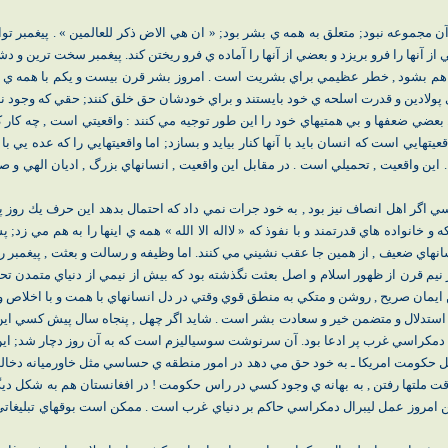
 مجموعه نبود; متعلق به همه ي بشر بود; « ان هي الاض ذكر للعالمين » . پيغمبر توا
 آنها را فرو بريزد و بعضي از آنها را آماده ي فرو ريختن كند. پيغمبر سخت ترين و دش
هم بشود , خطر عظيمي براي بشريت است . امروز بشر قرن بيست و يكم با همه ي داع
 پولادين و قدرت اسلحه ي خود بايستند و براي خودشان حق خلق كنند; حقي كه وجود ن
عضي ضعفها و بي همتيهاي خود را اين طور توجيه مي كنند : واقعيتي است , چه كار كني
يتهايي است كه انسان بايد با آنها كنار بيايد و بسازد; اما واقعيتهايي را كه عده يي با 
ين واقعيت , تحميلي است . در مقابل اين واقعيت , انسانهاي بزرگ , اديان الهي و 
» . كسي اگر اهل انصاف نيز بود , به خود جرات نمي داد كه احتمال بدهد اين حرف يك رو
 و خانواده هاي قدرتمند و با نفوذ كه « لااله الا الله » همه ي اينها را به هم مي ز
انهاي ضعيف , از همين جا عقب نشيني مي كنند. اما وظيفه و رسالت و بعثت , پيغمبر را ج
نيم قرن از ظهور اسلام و اصل بعثت نگذشته بود كه بيش از نيمي از دنياي متمدن تحت 
ن ايمان صريح , روشن و متكي به منطق قوي وقتي در دل انسانهاي با همت و با اخلاص و 
ستدلال و متضمن خير و سعادت بشر است . شايد اگر چهل , پنجاه سال پيش كسي اين اد
رال دمكراسي غرب پر ادعا بود. آن سرنوشت سوسياليزم است كه به آن روز دچار شد; ا
كومت امريكا ـ به خود حق مي دهد در امور منطقه ي حساسي مثل خاورميانه دخالت كند
 وقت ملتها رفتن , به بهانه ي وجود كسي در راس حكومت ! در افغانستان هم به شكل ديگر 
 امروز عمل ليبرال دمكراسي حاكم بر دنياي غرب است . ممكن است بوقهاي تبليغاتي ف