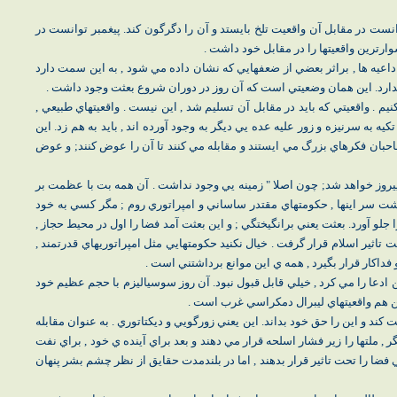
نست در مقابل آن واقعيت تلخ بايستد و آن را دگرگون كند. پيغمبر توانست در
وارترين واقعيتها را در مقابل خود داشت .
يه ها , براثر بعضي از ضعفهايي كه نشان داده مي شود , به اين سمت دارد
دارد. اين همان وضعيتي است كه آن روز در دوران شروع بعثت وجود داشت .
م . واقعيتي كه بايد در مقابل آن تسليم شد , اين نيست . واقعيتهاي طبيعي ,
تكيه به سرنيزه و زور عليه عده يي ديگر به وجود آورده اند , بايد به هم زد. اين
صاحبان فكرهاي بزرگ مي ايستند و مقابله مي كنند تا آن را عوض كنند; و عوض
ز پيروز خواهد شد; چون اصلا " زمينه يي وجود نداشت . آن همه بت با عظمت بر
د; پشت سر اينها , حكومتهاي مقتدر ساساني و امپراتوري روم ; مگر كسي به خود
لو آورد. بعثت يعني برانگيختگي ; و اين بعثت آمد فضا را اول در محيط حجاز ,
تاثير اسلام قرار گرفت . خيال نكنيد حكومتهايي مثل امپراتوريهاي قدرتمند ,
فداكار قرار بگيرد , همه ي اين موانع برداشتني است .
عا را مي كرد , خيلي قابل قبول نبود. آن روز سوسياليزم با حجم عظيم خود
ين هم واقعيتهاي ليبرال دمكراسي غرب است .
 و اين را حق خود بداند. اين يعني زورگويي و ديكتاتوري . به عنوان مقابله
, ملتها را زير فشار اسلحه قرار مي دهند و بعد براي آينده ي خود , براي نفت
ضا را تحت تاثير قرار بدهند , اما در بلندمدت حقايق از نظر چشم بشر پنهان