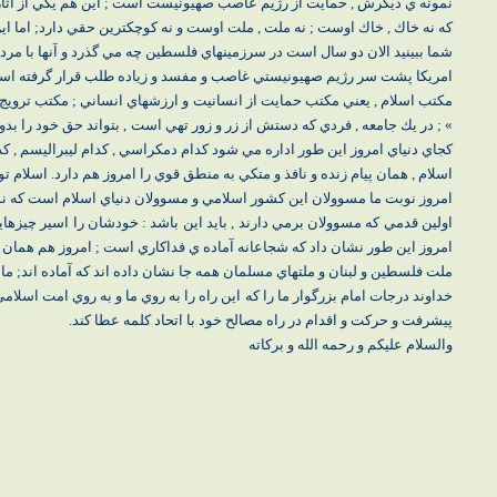
نمونه ي ديگرش , حمايت از رژيم غاصب صهيونيست است ; اين هم يكي از آثار
كه نه خاك , خاك اوست ; نه ملت , ملت اوست و نه كوچكترين حقي دارد; اما اي
شما ببينيد الان دو سال است در سرزمينهاي فلسطين چه مي گذرد و آنها با مردم
امريكا پشت سر رژيم صهيونيستي غاصب و مفسد و زياده طلب قرار گرفته است 
مكتب اسلام , يعني مكتب حمايت از انسانيت و ارزشهاي انساني ; مكتب ترويج 
» ; در يك جامعه , فردي كه دستش از زر و زور تهي است , بتواند حق خود را بدو
كجاي دنياي امروز اين طور اداره مي شود كدام دمكراسي , كدام ليبراليسم , 
اسلام , همان پيام زنده و نافذ و متكي به منطق قوي را امروز هم دارد. اسلام 
امروز نوبت ما مسوولان اين كشور اسلامي و مسوولان دنياي اسلام است كه نشان
اولين قدمي كه مسوولان برمي دارند , بايد اين باشد : خودشان را اسير چيزهايي
امروز اين طور نشان داد كه شجاعانه آماده ي فداكاري است ; امروز هم همان 
ملت فلسطين و لبنان و ملتهاي مسلمان همه جا نشان داده اند كه آماده اند; ما
خداوند درجات امام بزرگوار ما را كه اين راه را به روي ما و به روي امت اسلام
پيشرفت و حركت و اقدام در راه مصالح خود با اتحاد كلمه عطا كند.
والسلام عليكم و رحمه الله و بركاته