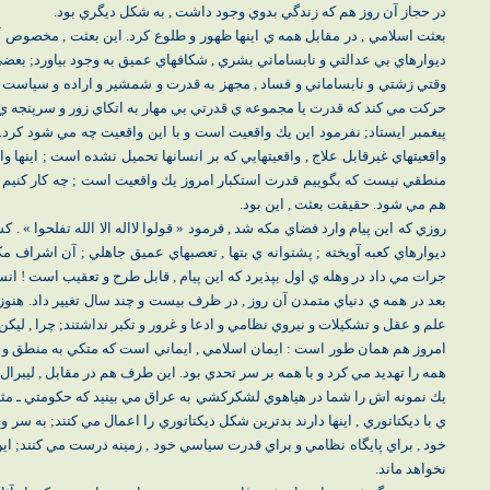
در حجاز آن روز هم كه زندگي بدوي وجود داشت , به شكل ديگري بود.
بعثت اسلامي , در مقابل همه ي اينها ظهور و طلوع كرد. اين بعثت , مخصوص آن
ديوارهاي بي عدالتي و نابساماني بشري , شكافهاي عميق به وجود بياورد; بعضي از
وقتي زشتي و نابساماني و فساد , مجهز به قدرت و شمشير و اراده و سياست 
حركت مي كند كه قدرت يا مجموعه ي قدرتي بي مهار به اتكاي زور و سرپنجه ي
پيغمبر ايستاد; نفرمود اين يك واقعيت است و با اين واقعيت چه مي شود كرد. ب
واقعيتهاي غيرقابل علاج , واقعيتهايي كه بر انسانها تحميل نشده است ; اينها واقع
منطقي نيست كه بگوييم قدرت استكبار امروز يك واقعيت است ; چه كار كنيم . ا
هم مي شود. حقيقت بعثت , اين بود.
روزي كه اين پيام وارد فضاي مكه شد , فرمود « قولوا لااله الا الله تفلحوا 
ديوارهاي كعبه آويخته ; پشتوانه ي بتها , تعصبهاي عميق جاهلي ; آن اشراف مكه
جرات مي داد در وهله ي اول بپذيرد كه اين پيام , قابل طرح و تعقيب است ! انس
بعد در همه ي دنياي متمدن آن روز , در ظرف بيست و چند سال تغيير داد. هنوز 
علم و عقل و تشكيلات و نيروي نظامي و ادعا و غرور و تكبر نداشتند; چرا , ليك
امروز هم همان طور است : ايمان اسلامي , ايماني است كه متكي به منطق و ا
همه را تهديد مي كرد و با همه بر سر تحدي بود. اين طرف هم در مقابل , ليب
يك نمونه اش را شما در هياهوي لشكركشي به عراق مي بينيد كه حكومتي ـ مثل ح
ي با ديكتاتوري , اينها دارند بدترين شكل ديكتاتوري را اعمال مي كنند; به سر
خود , براي پايگاه نظامي و براي قدرت سياسي خود , زمينه درست مي كنند; اين
نخواهد ماند.