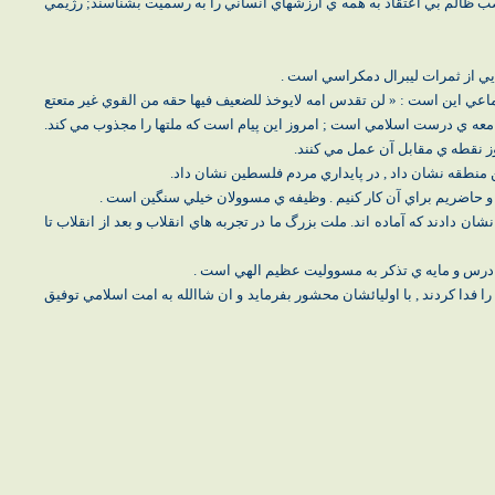
ب ظالم بي اعتقاد به همه ي ارزشهاي انساني را به رسميت بشناسند; رژيمي
يي از ثمرات ليبرال دمكراسي است .
اعي اين است : « لن تقدس امه لايوخذ للضعيف فيها حقه من القوي غير متعتع
ن جامعه ي درست اسلامي است ; امروز اين پيام است كه ملتها را مجذوب مي كند.
وز نقطه ي مقابل آن عمل مي كنند.
ين منطقه نشان داد , در پايداري مردم فلسطين نشان داد.
م و حاضريم براي آن كار كنيم . وظيفه ي مسوولان خيلي سنگين است .
ن دادند كه آماده اند. ملت بزرگ ما در تجربه هاي انقلاب و بعد از انقلاب تا
ها درس و مايه ي تذكر به مسووليت عظيم الهي است .
را فدا كردند , با اوليائشان محشور بفرمايد و ان شاالله به امت اسلامي توفيق