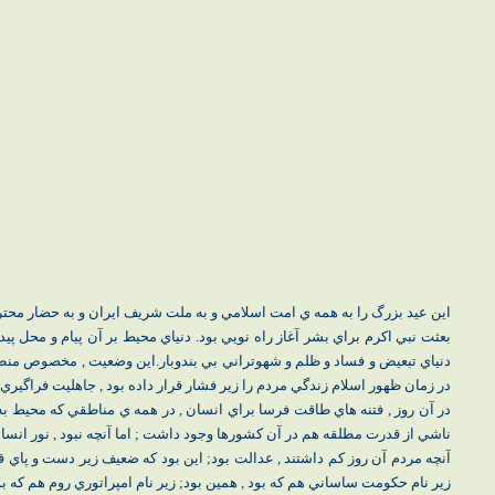
اين عيد بزرگ را به همه ي امت اسلامي و به ملت شريف ايران و به حضار محت
بعثت نبي اكرم براي بشر آغاز راه نويي بود. دنياي محيط بر آن پيام و محل پي
دنياي تبعيض و فساد و ظلم و شهوتراني بي بندوبار.اين وضعيت , مخصوص منطقه
در زمان ظهور اسلام زندگي مردم را زير فشار قرار داده بود , جاهليت فراگيري 
در آن روز , فتنه هاي طاقت فرسا براي انسان , در همه ي مناطقي كه محيط به
ناشي از قدرت مطلقه هم در آن كشورها وجود داشت ; اما آنچه نبود , نور انس
آنچه مردم آن روز كم داشتند , عدالت بود; اين بود كه ضعيف زير دست و پاي ق
زير نام حكومت ساساني هم كه بود , همين بود; زير نام امپراتوري روم هم كه بود