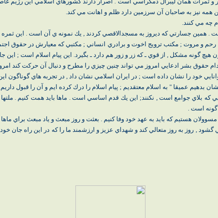
 و ثمرات همان ليبرال دمكراسي است . اصرار دارند كشورهاي اسلامي اين رژيم غاص
ن همه نيز به صاحبان آن سرزمين دارد ظلم و اهانت مي كند.
 چه مي كنند.
. همين جسارتي كه ديروز به مسجدالاقصي كردند , يك نمونه ي آن است . اين ثمره 
رحم و مروت ; مكتب ترويج اخوت و برادري انساني ; مكتبي كه معيارش در حقوق اجتم
ن هيچ گونه مشكل , از قوي ـ كه زر و زور هم دارد ـ بگيرد. اين پيام اسلام است ; اي
كدام حقوق بشر ادعايي امروز مي تواند چنين چيزي را مطرح و دنبال آن حركت كند امر
توانايي خود را نشان داده است ; در ايران اسلامي نشان داد , در تجربه هاي گوناگون ا
 بدهيم عميقا " به اسلام معتقديم ; پيام اسلام را درك كرده ايم و آن را قبول داري
 كه بلاي جوامع است , نكنند; اين يك قدم اساسي است . ماها بايد همت كنيم . ملتها نشا
گونه است .
 مسوولان هستيم كه بايد به عهد خود وفا كنيم . بعثت و روز مبعث و ياد مبعث براي ما
ي گشود , روز به روز متعالي كند و شهداي عزيز و ارزشمند ما را كه در اين راه جان خود 