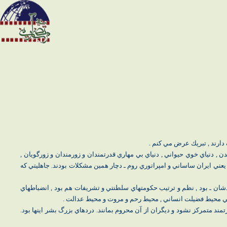
ارند , تبريك عرض مي كنم .
ن , دنياي خوي حيواني , دنياي بي مهاري قدرتمندان و زورمندان و زورگويان ,
عني ايران ساساني و امپراتوري روم ـ دچار همين مشكلات بودند. جاهليتي كه
دشان ـ بود , نظم و ترتيب حكومتهاي سلطنتي و تشريفات هم بود , انضباطهاي
يعني محيط فضيلت انساني , محيط رحم و مروت و محيط عدالت .
ند متمركز نشود و ديگران از آن محروم بمانند. دردهاي بزرگ بشر اينها بود.