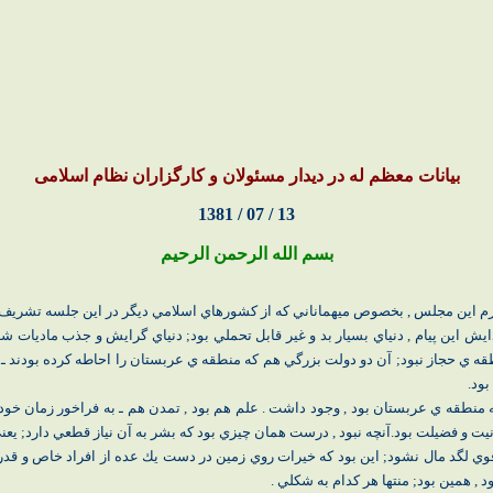
بيانات معظم له در ديدار مسئولان و كارگزاران نظام اسلامى
13 / 07 / 1381
بسم الله الرحمن الرحيم
رم اين مجلس , بخصوص ميهماناني كه از كشورهاي اسلامي ديگر در اين جلسه تشريف د
دايش اين پيام , دنياي بسيار بد و غير قابل تحملي بود; دنياي گرايش و جذب ماديات شد
 ي حجاز نبود; آن دو دولت بزرگي هم كه منطقه ي عربستان را احاطه كرده بودند ـ ي
بود.
 منطقه ي عربستان بود , وجود داشت . علم هم بود , تمدن هم ـ به فراخور زمان خو
انيت و فضيلت بود.آنچه نبود , درست همان چيزي بود كه بشر به آن نياز قطعي دارد; 
وي لگد مال نشود; اين بود كه خيرات روي زمين در دست يك عده از افراد خاص و قدرتم
 , همين بود; منتها هر كدام به شكلي .